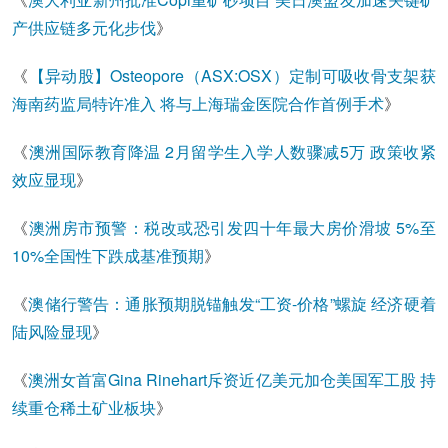
产供应链多元化步伐
》
《
【异动股】Osteopore（ASX:OSX）定制可吸收骨支架获
海南药监局特许准入 将与上海瑞金医院合作首例手术
》
《
澳洲国际教育降温 2月留学生入学人数骤减5万 政策收紧
效应显现
》
《
澳洲房市预警：税改或恐引发四十年最大房价滑坡 5%至
10%全国性下跌成基准预期
》
《
澳储行警告：通胀预期脱锚触发“工资-价格”螺旋 经济硬着
陆风险显现
》
《
澳洲女首富Gina Rinehart斥资近亿美元加仓美国军工股 持
续重仓稀土矿业板块
》