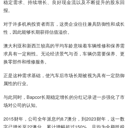
稳定需求、持续增长、良好现金流以及不断提升的股东回
报。
对于许多机构投资者而言，这类企业往往兼具防御性和成长
性，因此能够长期获得估值溢价。
澳大利亚和新西兰较高的平均车龄意味着车辆维修和保养需
求具有一定刚性。无论经济景气与否，车辆仍需要保养、更
换零部件和维修服务。
正是这种需求基础，使汽车后市场长期被视为具有一定防御
属性的行业。
与此同时，Bapcor长期稳定增长的分红记录进一步强化了市
场对公司的认知。
2015财年，公司全年派息约8.7澳分，到2023财年，这一数
字已增长至22澳分，累计增幅超过150%，且均为全额抵税