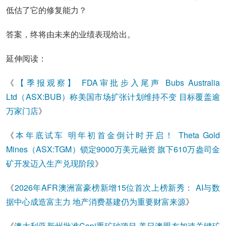
低估了它的修复能力？
答案，终将由未来的业绩表现给出。
延伸阅读：
《
【季报观察】 FDA审批步入尾声 Bubs Australia
Ltd（ASX:BUB）称美国市场扩张计划维持不变 目标覆盖逾
万家门店
》
《
本年底试车 明年初首金倒计时开启！ Theta Gold
Mines（ASX:TGM）锁定9000万美元融资 旗下610万盎司金
矿开发迈入生产兑现阶段
》
《
2026年AFR澳洲富豪榜新增15位首次上榜新秀： AI与数
据中心成造富主力 地产消费基建仍为重要财富来源
》
《
澳大利亚新州批准Copi重矿砂项目 美日澳盟友加速关键矿