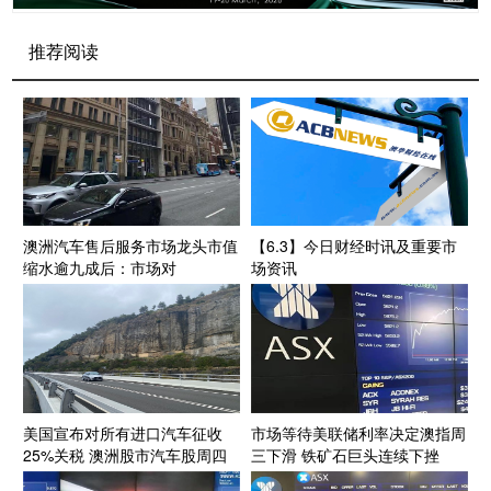
推荐阅读
澳洲汽车售后服务市场龙头市值
【6.3】今日财经时讯及重要市
缩水逾九成后：市场对
场资讯
Bapcor（ASX: BAP）的悲观预
期是否矫枉过正？
美国宣布对所有进口汽车征收
市场等待美联储利率决定澳指周
25%关税 澳洲股市汽车股周四
三下滑 铁矿石巨头连续下挫
早盘回落
Bapcor再度上扬