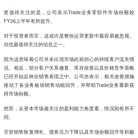
更值得关注的是，公司表示Trade业务零部件市场份额较
FY26上半年有所提升。
对于投资者而言，这或许是整份运营更新中最容易被忽视、
但也最值得关注的信息之一。
因为这意味着公司并未出现市场此前担心的持续客户流失情
况。相反，部分客户关系修复、库存改善以及价格竞争策略
已经开始反映在销售表现之中。公司亦表示，相关改善措施
推动了各业务板块销售动能回升，并帮助Trade业务重新获
得市场份额。
然而，从资本市场最关注的盈利能力角度看，情况则有所不
同。
尽管销售恢复增长、债务压力下降以及市场份额回升等积极