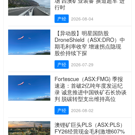
场 西澳矿业装备“换道超车”进
行时
产经
2026-08-04
【异动股】明星国防股
DroneShield（ASX:DRO）中
期毛利率收窄 增速拐点隐现
股价持续下探
产经
2026-07-29
Fortescue（ASX:FMG) 季报
速递：首破2亿吨年度发运纪
录 诚意推进中国铁矿石长协谈
判 脱碳转型支出维持高位
产经
2026-08-02
澳锂矿巨头PLS（ASX:PLS）
FY26经营现金毛利激增607%