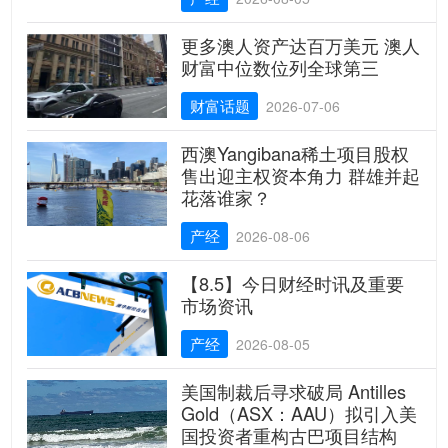
更多澳人资产达百万美元 澳人
财富中位数位列全球第三
财富话题
2026-07-06
西澳Yangibana稀土项目股权
售出迎主权资本角力 群雄并起
花落谁家？
产经
2026-08-06
【8.5】今日财经时讯及重要
市场资讯
产经
2026-08-05
美国制裁后寻求破局 Antilles
Gold（ASX：AAU）拟引入美
国投资者重构古巴项目结构