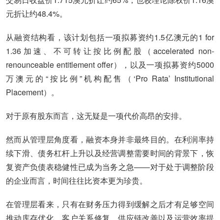
元折让约48.4%。
从融资结构看，该计划包括一项拟募资约1.5亿澳元的1 for
1.36加速、不可转让按比例配股（accelerated non-
renounceable entitlement offer），以及一项拟募资约5000
万澳元的“按比例”机构配售（‘Pro Rata’ Institutional
Placement）。
对于原有股东而言，这无疑是一项代价高昂的安排。
然而从管理层角度看，融资本身并非最终目的。在利润率持
续下滑、债务杠杆上升以及经营调整需要时间的背景下，恢
复资产负债表稳健性已成为当务之急——对于处于调整阶段
的企业而言，时间往往比资本更为珍贵。
在管理层看来，只有在财务压力得到缓解之后才有足够空间
推动库存优化、客户关系修复、供应链改善以及运营效率提