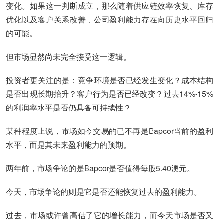
变化。如果这一判断成立，那么随着供应链效率恢复、库存
优化以及客户关系改善，公司盈利能力存在向历史水平回归
的可能。
但市场显然尚未完全接受这一逻辑。
投资者更关注的是：竞争环境是否已经发生变化？成本结构
是否出现长期抬升？客户行为是否已经改变？过去14%-15%
的利润率水平是否仍具备可持续性？
某种程度上说，市场如今交易的已不再是Bapcor当前的盈利
水平，而是其未来盈利能力的预期。
两年前，市场争论的是Bapcor是否值得每股5.40澳元。
今天，市场争论的则是它是否还能恢复过去的盈利能力。
过去，市场或许曾高估了它的增长能力，而今天市场是否又