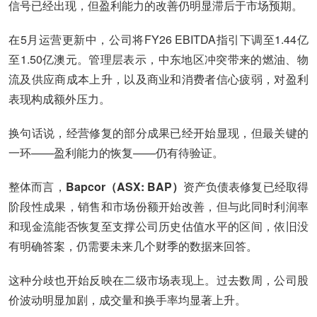
信号已经出现，但盈利能力的改善仍明显滞后于市场预期。
在5月运营更新中，公司将FY26 EBITDA指引下调至1.44亿
至1.50亿澳元。管理层表示，中东地区冲突带来的燃油、物
流及供应商成本上升，以及商业和消费者信心疲弱，对盈利
表现构成额外压力。
换句话说，经营修复的部分成果已经开始显现，但最关键的
一环——盈利能力的恢复——仍有待验证。
整体而言，
Bapcor（ASX: BAP）
资产负债表修复已经取得
阶段性成果，销售和市场份额开始改善，但与此同时利润率
和现金流能否恢复至支撑公司历史估值水平的区间，依旧没
有明确答案，仍需要未来几个财季的数据来回答。
这种分歧也开始反映在二级市场表现上。过去数周，公司股
价波动明显加剧，成交量和换手率均显著上升。