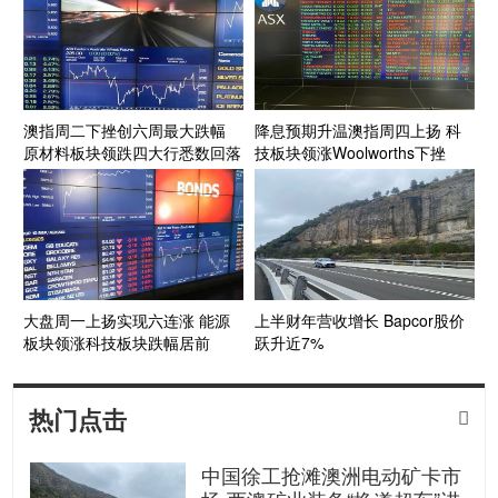
澳指周二下挫创六周最大跌幅
降息预期升温澳指周四上扬 科
原材料板块领跌四大行悉数回落
技板块领涨Woolworths下挫
大盘周一上扬实现六连涨 能源
上半财年营收增长 Bapcor股价
板块领涨科技板块跌幅居前
跃升近7%
热门点击

中国徐工抢滩澳洲电动矿卡市