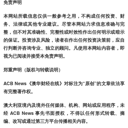
免责声明
本网站所载信息仅供一般参考之用，不构成任何投资、财
务、法律或其他专业建议。尽管本网站力求信息准确与完
整，但不对其准确性、完整性或时效性作出任何明示或暗示
的保证。投资涉及风险，读者在作出任何投资决策前，应自
行判断并咨询专业、独立的顾问。凡使用本网站内容者，即
视为已阅读并接受本免责声明。
郑重声明（版权与转载说明）
ACB News《澳华财经在线》对标注为“原创”的文章依法享
有完整著作权。
澳大利亚境内及境外任何媒体、机构、网站或应用程序，未
经 ACB News 事先书面授权，不得以任何形式转载、摘
编、改写或通过第三方平台传播相关内容。