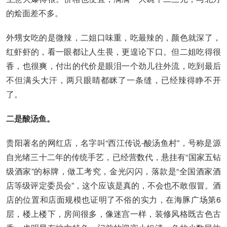
的烩面差不多。
外甥女吃的是微辣，二姐口味重，吃最辣的，颜色就深了，
红虾虾的，看一眼都让人生畏，更遑论下口。但二姐吃得很
香，也很爽，付出的代价是眼泪一个劲儿往外流，吃到最后
不但满头大汗，两只眼睛都眯了一条缝，已经辣得睁不开
了。
二是酸汤鱼。
贵阳著名的网红店，名字叫“西江传说-酸汤鱼村”，号称是源
自光绪三十二年的传统手艺，已经营数代，悬挂有“国家五钻
级酒家”的标牌，做工考究，金光闪闪，落款是“全国酒家酒
店等级评定委员会”，这个应该是真的，不会也不敢假冒。酒
店的位置和店面规模也证明了不俗的实力，在海豚广场第6
层，楼上楼下，房间很多，像迷宫一样，装修风格既古色古