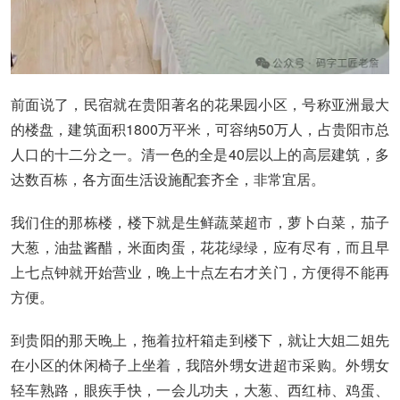
前面说了，民宿就在贵阳著名的花果园小区，号称亚洲最大
的楼盘，建筑面积1800万平米，可容纳50万人，占贵阳市总
人口的十二分之一。清一色的全是40层以上的高层建筑，多
达数百栋，各方面生活设施配套齐全，非常宜居。
我们住的那栋楼，楼下就是生鲜蔬菜超市，萝卜白菜，茄子
大葱，油盐酱醋，米面肉蛋，花花绿绿，应有尽有，而且早
上七点钟就开始营业，晚上十点左右才关门，方便得不能再
方便。
到贵阳的那天晚上，拖着拉杆箱走到楼下，就让大姐二姐先
在小区的休闲椅子上坐着，我陪外甥女进超市采购。外甥女
轻车熟路，眼疾手快，一会儿功夫，大葱、西红柿、鸡蛋、