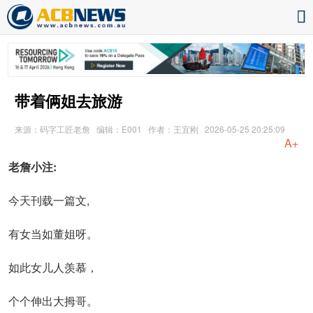
带着俩姐去旅游
来源：码字工匠老詹
编辑：E001
作者：王宜刚
2026-05-25 20:25:09
A+
老詹小注:
今天刊载一篇文,
有女当如董姐呀。
如此女儿人羡慕，
个个伸出大拇哥。