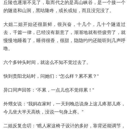
丘陵也逐渐不见了，取而代之的是高山峡谷，是一个接一个
的隧道和山洞，黑咕隆咚，或长或短，而且没完没了。
大姐二姐开始还很新鲜，很兴奋，十几个，几十个隧道过
去，千篇一律，已经没有新意了，渐渐地就有些疲劳了，就
慢慢地睡着了，睡得很香，很甜，隐隐约约还能听到几声呼
噜。
六个多钟头时间，就这么不知不觉过去了。
快到贵阳北站时，问她们：“怎么样？累不累？”
异口同声回答：“不累，一点儿也不觉得累！”
外甥女说：“我妈在家时，一天到晚总说身上这儿疼那儿疼，
今儿坐大半天高铁，没说一句身上疼。”
二姐反复念叨：“瞧人家这椅子设计的多好，靠背还能调节，