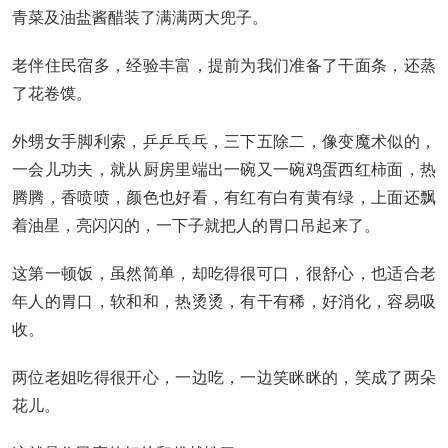
青菜及油盐酱醋装了满满两大兜子。
老伴住民宿多，经验丰富，提前为我们准备了干面条，还蒸
了花卷馍。
外甥女手脚利索，乒乒乓乓，三下五除二，像变魔术似的，
一会儿功夫，就从厨房里端出一碗又一碗鸡蛋西红柿面，热
腾腾，香喷喷，颜色也好看，有红有白有黄有绿，上面还飘
着油星，亮闪闪的，一下子就把人的胃口吊起来了。
这第一顿饭，虽然简单，却吃得很可口，很舒心，也适合老
年人的胃口，软和和，热烫烫，有干有稀，好消化，容易吸
收。
两位老姐吃得很开心，一边吃，一边笑眯眯的，笑成了两朵
花儿。