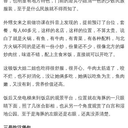
香，也明显有地方特色，门前的迎宾小姐清一色的少数民族
服装，至于是什么民族就不得而知了。
外甥女来之前做功课在抖音上发现的，提前预订了台位，套
餐，每人60多元，这样的名店，这样的位置，不算太贵。说
白了就是火锅，有鱼，有牛肉，有青菜，有各种配料，与北
方火锅不同的是还有一份小炒，份量还不少，很像北方的爆
炒肉丝，味道不错，配上主食米饭，直接就可以开吃了。
这顿饭大姐二姐也吃得很舒服，很开心。牛肉太筋道了，咬
不烂，也不好消化，没让她俩多吃，她俩以吃鱼为主，鱼肉
嫩，又没有刺，营养价值还高。
饭后又坐电梯来到饭店的观景平台，位置就在海豚的一只眼
睛下面，照了几张合影相，也从另一个角度观赏了白宫和湿
地公园。至于是海豚的左眼还是右眼，还真没弄清楚。
三是吃汉堡包。