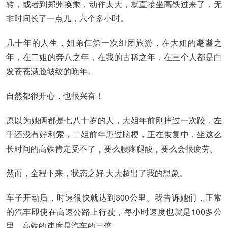
转，或者到郑州换乘，动作太大，就直接坐高铁过来了，无
非时间长了一点儿，六个多小时。
几十年的人生，姐弟仨第一次组团旅游，在大姐的耄耋之
年，在二姐的奔八之年，在我的古稀之年，在三个人都是白
发苍苍满脸皱纹的晚年。
自然都很开心，也很兴奋！
原以为她俩都是七八十岁的人，大姐年前刚摔过一次跤，左
手还没有好利索，二姐前年患过脑梗，正在恢复中，坐这么
长时间的高铁肯定受不了，要么腰疼腿酸，要么会很疲劳。
然而，全程下来，状态之好,大大超出了我的想象。
车子开动后，时速很快就达到300公里。我告诉她们，正常
的汽车即使在高速公路上行驶，每小时速度也就是100多公
里，高铁的速度是汽车的三倍。