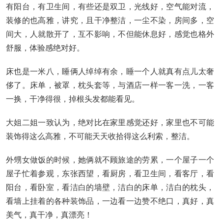
有阳台，有卫生间，有些还是双卫，光线好，空气能对流，
装修的也高雅，讲究，且干净整洁，一尘不染，房间多，空
间大，人就散开了，互不影响，不但能休息好，感觉也格外
舒服，体验感绝对好。
床也是一米八，睡俩人绰绰有余，睡一个人就真有点儿太奢
侈了。床单，被罩，枕头套等，与酒店一样一客一洗，一客
一换，干净得很，掉根头发都能看见。
大姐二姐一致认为，绝对比在家里感觉还好，家里也不可能
装饰得这么高雅，不可能天天收拾得这么利索，整洁。
外甥女做饭的时候，她俩就不顾旅途的劳累，一个屋子一个
屋子忙着参观，东张西望，看厨房，看卫生间，看客厅，看
阳台，看卧室，看洁白的墙壁，洁白的床单，洁白的枕头，
看墙上挂着的各种装饰品，一边看一边赞不绝口，真好，真
美气，真干净，真漂亮！