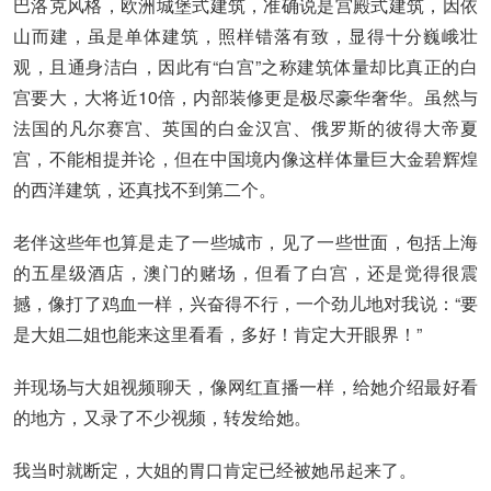
巴洛克风格，欧洲城堡式建筑，准确说是宫殿式建筑，因依
山而建，虽是单体建筑，照样错落有致，显得十分巍峨壮
观，且通身洁白，因此有“白宫”之称建筑体量却比真正的白
宫要大，大将近10倍，内部装修更是极尽豪华奢华。虽然与
法国的凡尔赛宫、英国的白金汉宫、俄罗斯的彼得大帝夏
宫，不能相提并论，但在中国境内像这样体量巨大金碧辉煌
的西洋建筑，还真找不到第二个。
老伴这些年也算是走了一些城市，见了一些世面，包括上海
的五星级酒店，澳门的赌场，但看了白宫，还是觉得很震
撼，像打了鸡血一样，兴奋得不行，一个劲儿地对我说：“要
是大姐二姐也能来这里看看，多好！肯定大开眼界！”
并现场与大姐视频聊天，像网红直播一样，给她介绍最好看
的地方，又录了不少视频，转发给她。
我当时就断定，大姐的胃口肯定已经被她吊起来了。