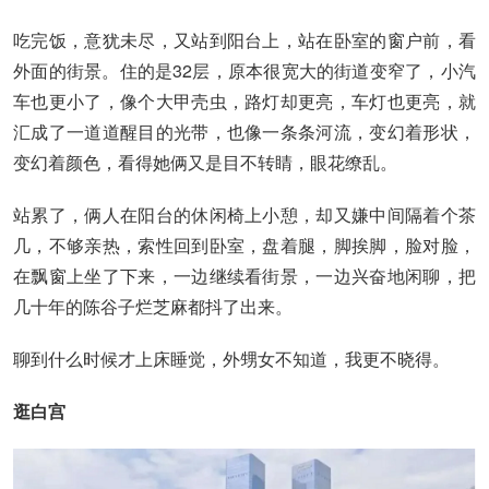
吃完饭，意犹未尽，又站到阳台上，站在卧室的窗户前，看
外面的街景。住的是32层，原本很宽大的街道变窄了，小汽
车也更小了，像个大甲壳虫，路灯却更亮，车灯也更亮，就
汇成了一道道醒目的光带，也像一条条河流，变幻着形状，
变幻着颜色，看得她俩又是目不转睛，眼花缭乱。
站累了，俩人在阳台的休闲椅上小憩，却又嫌中间隔着个茶
几，不够亲热，索性回到卧室，盘着腿，脚挨脚，脸对脸，
在飘窗上坐了下来，一边继续看街景，一边兴奋地闲聊，把
几十年的陈谷子烂芝麻都抖了出来。
聊到什么时候才上床睡觉，外甥女不知道，我更不晓得。
逛白宫