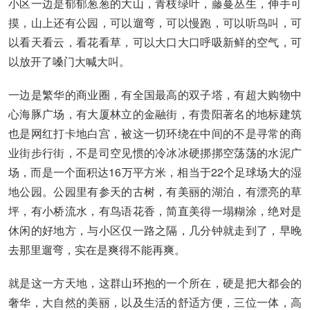
小区一边是郁郁葱葱的大山，青枝绿叶，藤蔓丛生，伸手可
摸，山上还有公园，可以遛弯，可以慢跑，可以听鸟叫，可
以看天看云，看花看草，可以大口大口呼吸新鲜的空气，可
以放开了嗓门大喊大叫。
一边是繁华的商业圈，有全国最高的双子塔，有超大购物中
心海豚广场，有大厦林立的金融街，有贵阳著名的地标建筑
也是网红打卡地白宫，被这一切环绕在中间的不是寻常的商
业街步行街，不是司空见惯的冷冰冰硬挷挷空荡荡的水泥广
场，而是一个面积达16万平方米，相当于22个足球场大的湿
地公园。公园里有参天的古树，有美丽的湖泊，有漂亮的草
坪，有小桥流水，有鸟语花香，简直美得一塌糊涂，绝对是
休闲的好地方，与小区仅一路之隔，几分钟就走到了，早晚
去那里遛弯，实在是爽得不能再爽。
就是这一方天地，这群山环抱的一个所在，硬是把大都会的
奢华，大自然的美丽，以及生活的舒适方便，三位一体，高