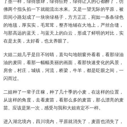
了墨一样，绿得放肆，绿得狂野，绿得让人的心都醉了，仿
佛两个指头掐一下就能流出水来。又是一望无际的平原，被
田间小路划成了一块块绿格子，方方正正，宛如一条条绿色
的地毯，厚实实，毛茸茸，整齐地铺在大地上，严丝合缝，
与那高远的蓝天，与蓝天上的白云，形成了鲜明的对比，实
在是太美，太好看，也太养眼了。
大姐二姐几乎是目不转睛，直勾勾地朝窗外看着，看那绿油
油的麦田，看那一幅幅美丽的画面，看那快速变化的风景，
房舍，村庄，城镇，河流，桥梁，牛羊，都是眨眼之间，一
闪而过。
二姐种了一辈子庄稼，种了几十季的小麦，在这样的位置，
从这样的角度，去看麦苗，看那么多的麦苗，那么漂亮的麦
苗。应该是第一次，感受与我和大姐肯定不一样。
进入湖北境内，四川境内，平原就消失了，麦苗也消失了，