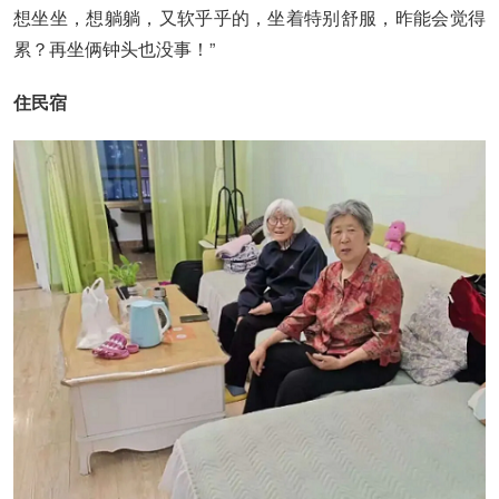
想坐坐，想躺躺，又软乎乎的，坐着特别舒服，昨能会觉得
累？再坐俩钟头也没事！”
住民宿