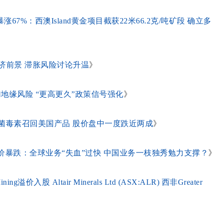
RS）暴涨67%：西澳Island黄金项目截获22米66.2克/吨矿段 确立多
济前景 滞胀风险讨论升温
》
加地缘风险 “更高更久”政策信号强化
》
芽孢杆菌毒素召回美国产品 股价盘中一度跌近两成
》
报后股价暴跌：全球业务“失血”过快 中国业务一枝独秀勉力支撑？
》
入股 Altair Minerals Ltd (ASX:ALR) 西非Greater