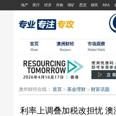
地产
医疗
经济
并购
锂矿
悉尼
移民
RBA
首页
澳洲财经
市场观察
Home
Business
Market Watch
澳华财经在线：
首页
>
基金理财
>
财富话题
利率上调叠加税改担忧 澳