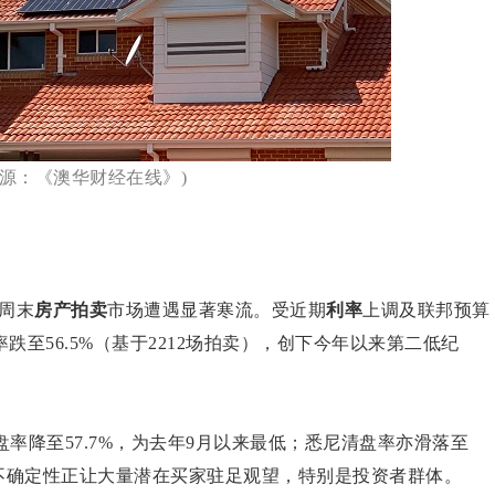
来源：《澳华财经在线》)
周末
房产拍卖
市场遭遇显著寒流。受近期
利率
上调及联邦预算
至56.5%（基于2212场拍卖），创下今年以来第二低纪
盘率降至57.7%，为去年9月以来最低；悉尼清盘率亦滑落至
政策不确定性正让大量潜在买家驻足观望，特别是投资者群体。