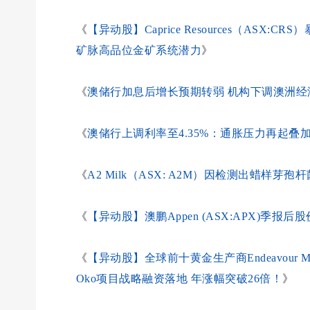
《
【异动股】Caprice Resources（ASX:C
矿脉高品位金矿系统潜力
》
《
澳储行加息后增长预期转弱 机构下调澳洲经
《
澳储行上调利率至4.35%：通胀压力再起叠
《
A2 Milk（ASX: A2M）因检测出蜡样
《
【异动股】澳鹏Appen (ASX:APX)季
《
【异动股】全球前十黄金生产商Endeavour Mining溢价
Oko项目战略融资落地 年涨幅突破26倍！
》