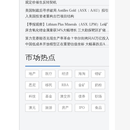
观定价催生反转契机
美国制裁后寻求破局 Antilles Gold（ASX：AAU）拟引
入美国投资者重构古巴项目结构
【季报观察】Lithium Plus Minerals（ASX: LPM）Lei矿
床含氧化锂金属量获34%大幅增长 三大勘探靶区扩储潜
力凸显
算力竞赛能否兑现生产率革命？华尔街拷问AI万亿投入
中国低成本开放模型正在重塑估值坐标 大幅暴跌后AI
板块或迎企稳反弹
市场热点
地产
医疗
经济
海淘
锂矿
悉尼
移民
RBA
金矿
奶粉
科技
基金
澳交所
债券
职场
澳元
旅游
房产
IPO
食品