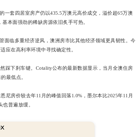
的一套四居室房产仍以435.5万澳元高价成交，溢价超65万澳
，基本面强劲的稀缺房源依旧炙手可热。
认为尽管面临多重经济逆风，澳洲房市比其他经济领域更具韧性。今
逐渐适应在高利率环境中寻找确定性。
然踩下刹车键。Cotality公布的最新数据显示，当月全澳住房
以来的最低点。
尼房价较去年11月的峰值回落1.0%，墨尔本比2025年11月
势头也普遍放缓。