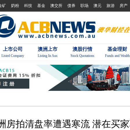
金矿
奶粉
科技
基金
澳交所
债券
职场
澳元
旅游
房产
上市公司
澳洲上市
澳股行情
基金理财
Listed Company
Listing In Aus
Stock Quotations
Funds and Wealth
洲房拍清盘率遭遇寒流 潜在买家