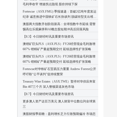
毛利率收窄 增速拐点隐现 股价持续下探
Fortescue（ASX:FMG) 季报速递：首破2亿吨年度发运
纪录 诚意推进中国铁矿石长协谈判 脱碳转型支出维持
高位
澳股两大指数齐创阶段新高：全球指数牛市延续 需警
惕高位乐观麻痹和AI概念股短期冲高后回落风险
【8.3】今日财经时讯及重要市场资讯
澳锂矿巨头PLS（ASX:PLS）FY26经营现金毛利激增
607% 锂精矿产量超预期交付 延续选择性扩张策略
澳锂矿巨头PLS（ASX:PLS）FY26经营现金毛利激增
607% 锂精矿产量超预期交付 延续选择性扩张策略
Fortescue对华铁矿石贸易压力重重 Andrew Forrest公开
呼吁盼“公平谈判”促持续繁荣
Treasury Wine Estates（ASX:TWE）暂停对华供应奔富
Bin 407三个月 深入整顿渠道灰色市场
【8.7】今日财经时讯及重要市场资讯
更多澳人资产达百万美元 澳人财富中位数位列全球第
三
澳股财报季前瞻：盈利增长乏力引致预期偏冷 市场悲