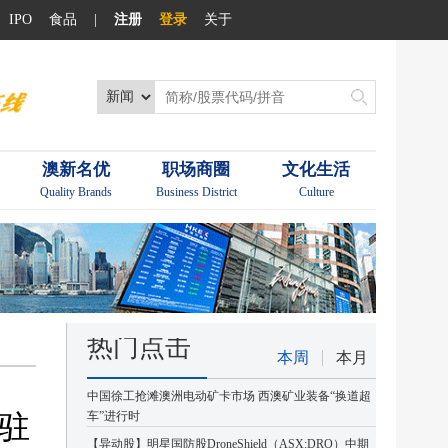
IPO
食品
|
注册
登录
关于
澳新名优
职场商圈
文化生活
Quality Brands
Business District
Culture
热门点击
本周
本月
中国徐工抢滩澳洲电动矿卡市场 西澳矿业装备“换道超
驻
车”进行时
【异动股】明星国防股DroneShield（ASX:DRO）中期