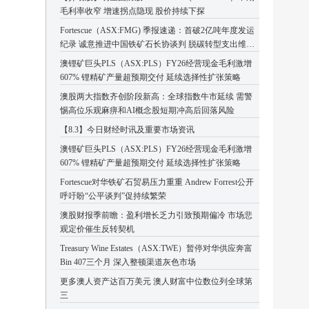
毛利率收窄 增速拐点隐现 股价持续下探
Fortescue（ASX:FMG) 季报速递：首破2亿吨年度发运
纪录 诚意推进中国铁矿石长协谈判 脱碳转型支出维持
高位
澳锂矿巨头PLS（ASX:PLS）FY26经营现金毛利激增
607% 锂精矿产量超预期交付 延续选择性扩张策略
澳股两大指数齐创阶段新高：全球指数牛市延续 需警
惕高位乐观麻痹和AI概念股短期冲高后回落风险
【8.3】今日财经时讯及重要市场资讯
澳锂矿巨头PLS（ASX:PLS）FY26经营现金毛利激增
607% 锂精矿产量超预期交付 延续选择性扩张策略
Fortescue对华铁矿石贸易压力重重 Andrew Forrest公开
呼吁盼“公平谈判”促持续繁荣
澳股财报季前瞻：盈利增长乏力引致预期偏冷 市场悲
观定价催生反转契机
Treasury Wine Estates（ASX:TWE）暂停对华供应奔富
Bin 407三个月 深入整顿渠道灰色市场
更多澳人资产达百万美元 澳人财富中位数位列全球第
三