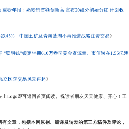
ASX:A2M) 重磅年报：奶粉销售额创新高 宣布20纽分初始分红 计划收
SX:HFR)暴跌45%：中国五矿及青海盐湖不再推进战略注资交易
》
“聪明钱”锁定坐拥610万盎司黄金资源量、市值尚在1.55亿澳
洲私立医院交易风云再起
》
上Logo即可返回首页阅读。祝读者朋友天天健康、开心！工
所有文章，包括本网原创、编译及转发的第三方稿件及评论，