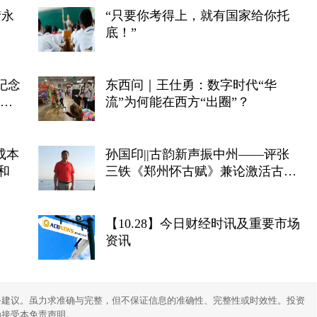
“只要你考得上，就有国家给你托
底！”
纪念
东西问｜王仕勇：数字时代“华
活动
流”为何能在西方“出圈”？
成本
孙国印||古韵新声振中州——评张
和
三铁《郑州怀古赋》兼论激活古文
化资源
【10.28】今日财经时讯及重要市场
资讯
务建议。虽力求准确与完整，但不保证信息的准确性、完整性或时效性。投资
为接受本免责声明。