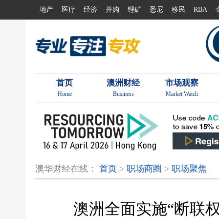
地产
医疗
经济
并购
锂矿
悉尼
移民
RBA
首页
澳洲财经
市场观察
Home
Business
Market Watch
澳华财经在线：
首页
>
职场商圈
>
职场聚焦
澳洲全面实施“断联权