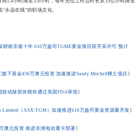
周5.4小时降至3.6小时，每年无偿工作总时长从33亿小时降至
战“永远在线”的职场文化。
:TGM）深耕南非逾十年 610万盎司TGME黄金项目获开采许可 预计
C旗下基金450万澳元投资 加速推进Sandy Mitchell稀土项目
》
Salix冠状动脉斑块模块通过美国FDA审批
》
es Limited（ASX:TGM）加速推进610万盎司黄金资源量开发
》
合作获500万澳元投资 推进非洲电动重卡部署
》