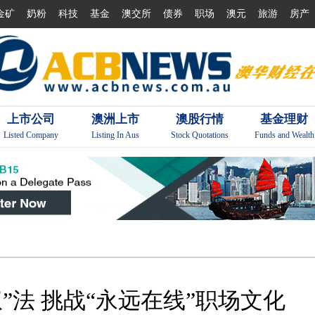
金矿
奶粉
科技
基金
澳交所
债券
职场
澳元
旅游
房产
上市公司
澳洲上市
澳股行情
基金理财
Listed Company
Listing In Aus
Stock Quotations
Funds and Wealth
”法 挑战“永远在线”职场文化