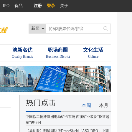
IPO
食品
|
注册
登录
关于
澳新名优
职场商圈
文化生活
Quality Brands
Business District
Culture
热门点击
本周
本月
中国徐工抢滩澳洲电动矿卡市场 西澳矿业装备“换道超
车”进行时
【异动股】明星国防股DroneShield（ASX:DRO）中期