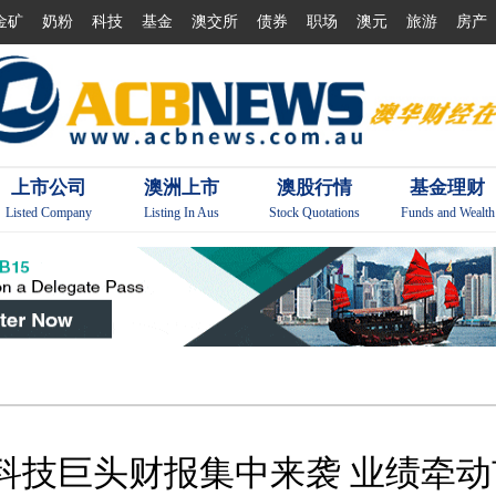
金矿
奶粉
科技
基金
澳交所
债券
职场
澳元
旅游
房产
上市公司
澳洲上市
澳股行情
基金理财
Listed Company
Listing In Aus
Stock Quotations
Funds and Wealth
股科技巨头财报集中来袭 业绩牵动