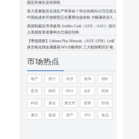
观定价催生反转契机
算力竞赛能否兑现生产率革命？华尔街拷问AI万亿投入
中国低成本开放模型正在重塑估值坐标 大幅暴跌后AI
板块或迎企稳反弹
美国制裁后寻求破局 Antilles Gold（ASX：AAU）拟引
入美国投资者重构古巴项目结构
【季报观察】Lithium Plus Minerals（ASX: LPM）Lei矿
床含氧化锂金属量获34%大幅增长 三大勘探靶区扩储潜
力凸显
市场热点
地产
医疗
经济
海淘
锂矿
悉尼
移民
RBA
金矿
奶粉
科技
基金
澳交所
债券
职场
澳元
旅游
房产
IPO
食品