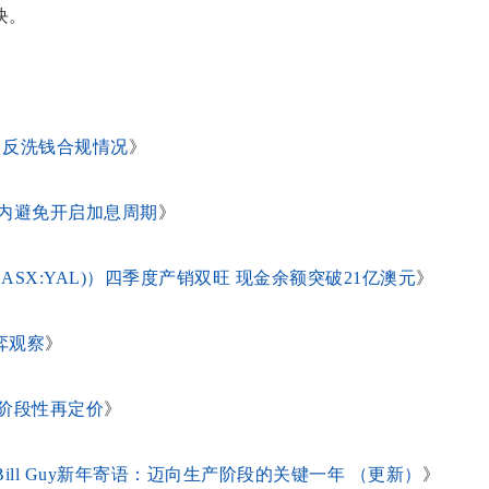
块。
汇 反洗钱合规情况
》
内避免开启加息周期
》
（ASX:YAL)）四季度产销双旺 现金余额突破21亿澳元
》
弈观察
》
阶段性再定价
》
事局主席Bill Guy新年寄语：迈向生产阶段的关键一年 （更新）
》