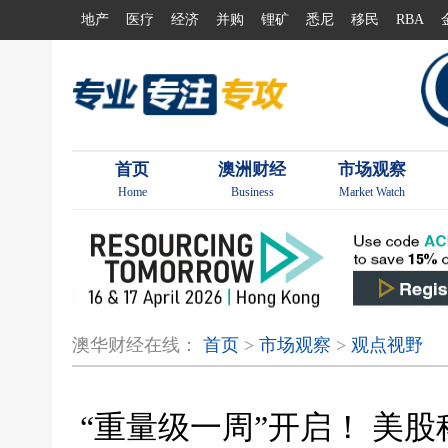
地产
医疗
经济
并购
锂矿
悉尼
移民
RBA
首页
澳洲财经
市场观察
Home
Business
Market Watch
澳华财经在线：
首页
>
市场观察
>
观点视野
“重量级一周”开启！ 美