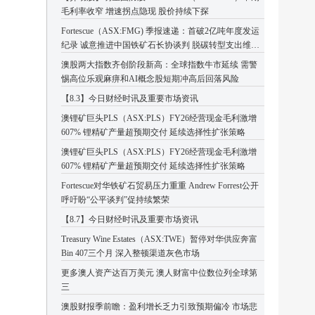
毛利率收窄 增速拐点隐现 股价持续下探
Fortescue（ASX:FMG) 季报速递：首破2亿吨年度发运
纪录 诚意推进中国铁矿石长协谈判 脱碳转型支出维持
高位
澳股两大指数齐创阶段新高：全球指数牛市延续 需警
惕高位乐观麻痹和AI概念股短期冲高后回落风险
【8.3】今日财经时讯及重要市场资讯
澳锂矿巨头PLS（ASX:PLS）FY26经营现金毛利激增
607% 锂精矿产量超预期交付 延续选择性扩张策略
澳锂矿巨头PLS（ASX:PLS）FY26经营现金毛利激增
607% 锂精矿产量超预期交付 延续选择性扩张策略
Fortescue对华铁矿石贸易压力重重 Andrew Forrest公开
呼吁盼“公平谈判”促持续繁荣
【8.7】今日财经时讯及重要市场资讯
Treasury Wine Estates（ASX:TWE）暂停对华供应奔富
Bin 407三个月 深入整顿渠道灰色市场
更多澳人资产达百万美元 澳人财富中位数位列全球第
三
澳股财报季前瞻：盈利增长乏力引致预期偏冷 市场悲