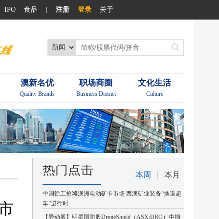
IPO
食品
|
注册
登录
关于
澳新名优
职场商圈
文化生活
Quality Brands
Business District
Culture
热门点击
本周
本月
中国徐工抢滩澳洲电动矿卡市场 西澳矿业装备“换道超
市
车”进行时
【异动股】明星国防股DroneShield（ASX:DRO）中期