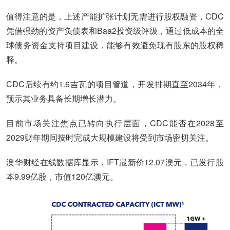
值得注意的是，上述产能扩张计划无需进行股权融资，CDC
凭借强劲的资产负债表和Baa2投资级评级，通过低成本的全
球债务资金支持项目建设，能够有效避免现有股东的股权稀
释。
CDC后续有约1.6吉瓦的项目管道，开发排期直至2034年，
预示其业务具备长期增长潜力。
目前市场关注焦点已转向执行层面，CDC能否在2028至
2029财年期间按时完成大规模建设将受到市场密切关注。
澳华财经在线数据库显示，IFT最新价12.07澳元，已发行股
本9.99亿股，市值120亿澳元。