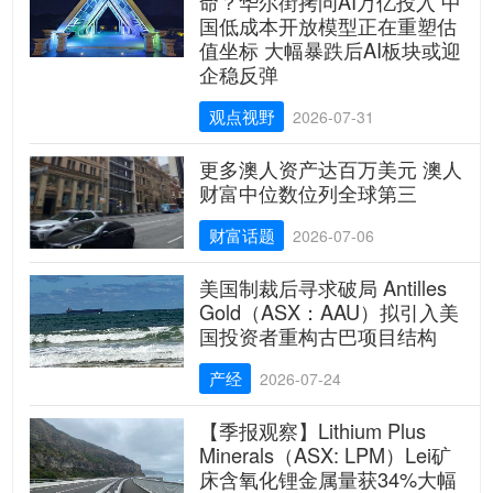
命？华尔街拷问AI万亿投入 中
国低成本开放模型正在重塑估
值坐标 大幅暴跌后AI板块或迎
企稳反弹
观点视野
2026-07-31
更多澳人资产达百万美元 澳人
财富中位数位列全球第三
财富话题
2026-07-06
美国制裁后寻求破局 Antilles
Gold（ASX：AAU）拟引入美
国投资者重构古巴项目结构
产经
2026-07-24
【季报观察】Lithium Plus
Minerals（ASX: LPM）Lei矿
床含氧化锂金属量获34%大幅