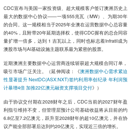
CDC宣布与美国一家投资级、超大规模客户签订澳洲历史上
最大的数据中心协议——一项555兆瓦（MW）、为期30年
的合同。这一规模相当于2025年全澳在运营数据中心总容量
的40%，且附带20年延期选择权，使得CDC握有的总合同容
量扩增一倍多，达到 1 吉瓦以上，同时也标志着Infratil成为
澳股市场与AI基础设施主题联系最为紧密的股票。
近期澳洲主要数据中心运营商连续斩获超大规模合同订单，
吸引市场广泛关注。（延伸阅读：《
澳洲数据中心需求紧迫
性显著提升 NextDC(ASX:NXT)签约利用率创纪录 年利润预
计暴增4倍 加推22亿澳元融资支撑项目交付
》）
由于协议交付期在2028财年之后，CDC当前的2027财年盈
利指引维持不变，但管理层预计公司基础收益将从目前的约
6.8亿至7.2亿澳元，跃升至2028财年的超10亿澳元，并在协
议产能全部部署后达到约20亿澳元，实现近三倍的增长。