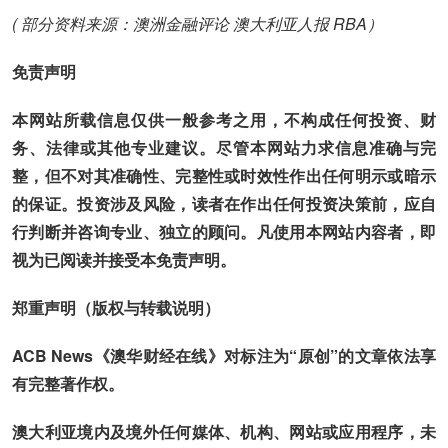
( 部分资料来源：澳洲金融评论 澳大利亚人报 RBA）
免责声明
本网站所载信息仅供一般参考之用，不构成任何投资、财
务、法律或其他专业建议。尽管本网站力求信息准确与完
整，但不对其准确性、完整性或时效性作出任何明示或暗示
的保证。投资涉及风险，读者在作出任何投资决策前，应自
行判断并咨询专业、独立的顾问。凡使用本网站内容者，即
视为已阅读并接受本免责声明。
郑重声明（版权与转载说明）
ACB News《澳华财经在线》对标注为“原创”的文章依法享
有完整著作权。
澳大利亚境内及境外任何媒体、机构、网站或应用程序，未