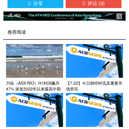
分享
评论
(0)


推荐阅读
力拓（ASX:RIO）H1利润飙升
【7.22】今日财经时讯及重要市
47% 派发2022年以来最高中期
场资讯
股息