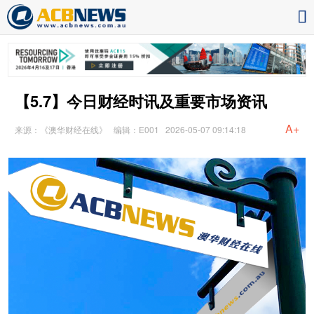
【5.7】今日财经时讯及重要市场资讯
A+
来源：《澳华财经在线》
编辑：E001
2026-05-07 09:14:18