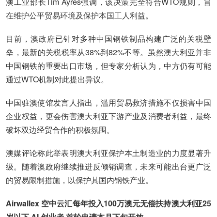
澳工业部长Tim Ayres强调，该决策完全符合WTO规则，旨
在维护公平贸易环境及保护本国工人利益。
目前，澳政府已针对多种中国钢铁制品构建广泛的关税壁
垒，最新的关税税率从38%到82%不等。虽然澳大利亚并非
中国钢铁的重要出口市场，但专家分析认为，中方仍有可能
通过WTO机制对此提出异议。
中国驻澳使馆发言人指出，滥用贸易救济措施不仅损害中国
企业权益，更会伤害澳大利亚下游产业及消费者利益，最终
破坏双边经贸合作的积极氛围。
澳媒评论称此举表明澳大利亚保护本土制造业的力度显著升
级。随着澳政府继续推进反倾销调查，未来可能出台更广泛
的贸易限制措施，以保护其国内钢铁产业。
Airwallex 空中云汇每年投入100万澳元无偿扶持澳大利亚25
岁以下 AI 创业者 首轮申请本月下旬开放