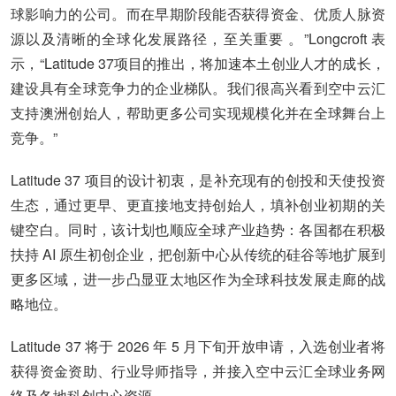
球影响力的公司。而在早期阶段能否获得资金、优质人脉资
源以及清晰的全球化发展路径，至关重要 。”Longcroft 表
示，“Latitude 37项目的推出，将加速本土创业人才的成长，
建设具有全球竞争力的企业梯队。我们很高兴看到空中云汇
支持澳洲创始人，帮助更多公司实现规模化并在全球舞台上
竞争。”
Latitude 37 项目的设计初衷，是补充现有的创投和天使投资
生态，通过更早、更直接地支持创始人，填补创业初期的关
键空白。同时，该计划也顺应全球产业趋势：各国都在积极
扶持 AI 原生初创企业，把创新中心从传统的硅谷等地扩展到
更多区域，进一步凸显亚太地区作为全球科技发展走廊的战
略地位。
Latitude 37 将于 2026 年 5 月下旬开放申请，入选创业者将
获得资金资助、行业导师指导，并接入空中云汇全球业务网
络及各地科创中心资源。