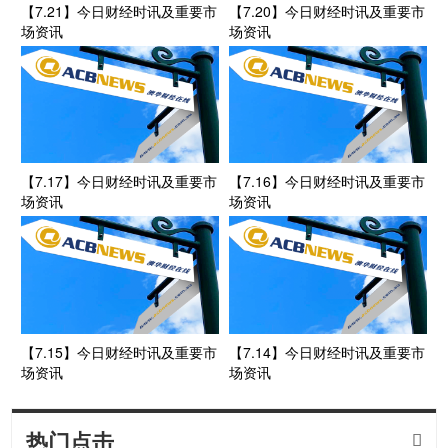
【7.21】今日财经时讯及重要市
【7.20】今日财经时讯及重要市
场资讯
场资讯
【7.17】今日财经时讯及重要市
【7.16】今日财经时讯及重要市
场资讯
场资讯
【7.15】今日财经时讯及重要市
【7.14】今日财经时讯及重要市
场资讯
场资讯
热门点击
