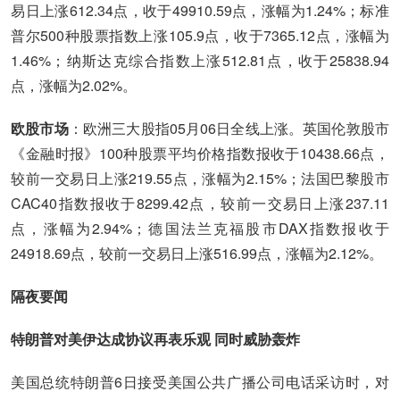
易日上涨612.34点，收于49910.59点，涨幅为1.24%；标准
普尔500种股票指数上涨105.9点，收于7365.12点，涨幅为
1.46%；纳斯达克综合指数上涨512.81点，收于25838.94
点，涨幅为2.02%。
欧股市场
：欧洲三大股指05月06日全线上涨。英国伦敦股市
《金融时报》100种股票平均价格指数报收于10438.66点，
较前一交易日上涨219.55点，涨幅为2.15%；法国巴黎股市
CAC40指数报收于8299.42点，较前一交易日上涨237.11
点，涨幅为2.94%；德国法兰克福股市DAX指数报收于
24918.69点，较前一交易日上涨516.99点，涨幅为2.12%。
隔夜要闻
特朗普对美伊达成协议再表乐观 同时威胁轰炸
美国总统特朗普6日接受美国公共广播公司电话采访时，对