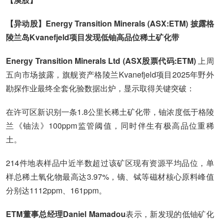
【异动股】Energy Transition Minerals (ASX:ETM) 披露格
陵兰岛Kvanefjeld项目发现低铀高品位稀土矿化带
Energy Transition Minerals Ltd (ASX股票代码:ETM)
上周
五向市场披露，旗舰资产格陵兰Kvanefjeld项目2025年野外
勘探作业最终全套化验数据出炉，显示取得关键突破：
在许可区新识别一条1.8公里长稀土矿化带，铀浓度低于格陵
兰《铀法》100ppm监管阈值，同时伴生有极高品位重稀
土。
214件地表样品中近半数超过该矿区现有资源平均品位，单
样总稀土氧化物最高达3.97%，镝、铽等磁材核心原料峰值
分别达1112ppm、161ppm。
ETM董事总经理Daniel Mamadou
表示，新发现的低铀矿化