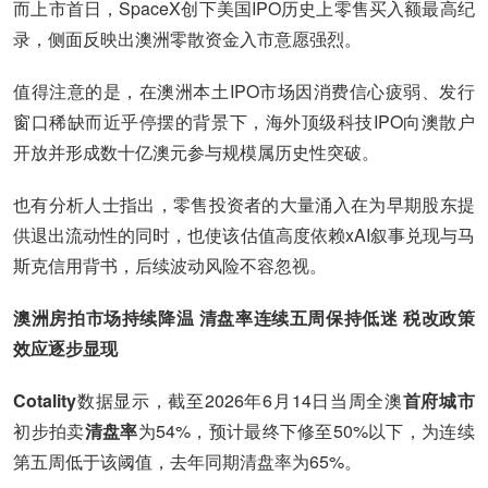
而上市首日，SpaceX创下美国IPO历史上零售买入额最高纪
录，侧面反映出澳洲零散资金入市意愿强烈。
值得注意的是，在澳洲本土IPO市场因消费信心疲弱、发行
窗口稀缺而近乎停摆的背景下，海外顶级科技IPO向澳散户
开放并形成数十亿澳元参与规模属历史性突破。
也有分析人士指出，零售投资者的大量涌入在为早期股东提
供退出流动性的同时，也使该估值高度依赖xAI叙事兑现与马
斯克信用背书，后续波动风险不容忽视。
澳洲房拍市场持续降温 清盘率连续五周保持低迷 税改政策
效应逐步显现
Cotality
数据显示，截至2026年6月14日当周全澳
首府城市
初步拍卖
清盘率
为54%，预计最终下修至50%以下，为连续
第五周低于该阈值，去年同期清盘率为65%。