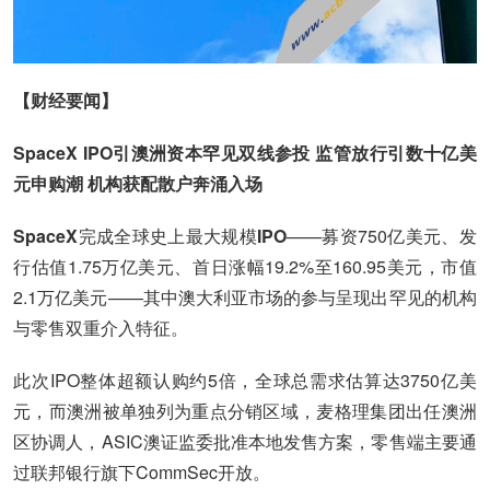
【财经要闻】
SpaceX IPO引澳洲资本罕见双线参投 监管放行引数十亿美
元申购潮 机构获配散户奔涌入场
SpaceX
完成全球史上最大规模
IPO
——募资750亿美元、发
行估值1.75万亿美元、首日涨幅19.2%至160.95美元，市值
2.1万亿美元——其中澳大利亚市场的参与呈现出罕见的机构
与零售双重介入特征。
此次IPO整体超额认购约5倍，全球总需求估算达3750亿美
元，而澳洲被单独列为重点分销区域，麦格理集团出任澳洲
区协调人，ASIC澳证监委批准本地发售方案，零售端主要通
过联邦银行旗下CommSec开放。