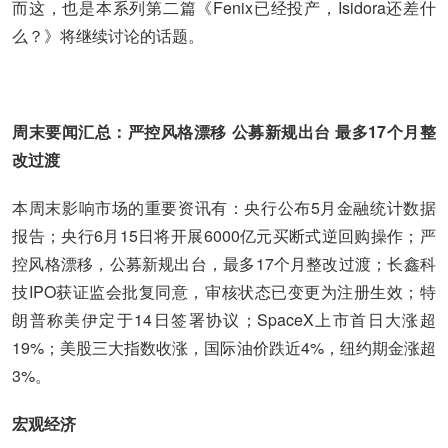
而这，也是本系列第二篇《Fenix已经投产，Isidora还差什
么？》将继续讨论的话题。
周末要闻汇总：严控风格漂移 公募新规出台 最多17个月整
改过渡
本周末影响市场的重要资讯有：央行公布5月金融统计数据
报告；央行6月15日将开展6000亿元买断式逆回购操作；严
控风格漂移，公募新规出台，最多17个月整改过渡；长鑫科
技IPO获证监会批复同意，审核状态已变更为注册生效；特
朗普称美伊定于14日签署协议；SpaceX上市首日大涨超
19%；美股三大指数收涨，国际油价跌近4%，纽约期金涨超
3%。
宏观经济