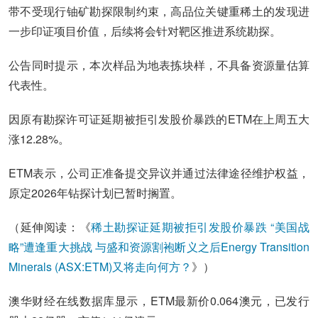
带不受现行铀矿勘探限制约束，高品位关键重稀土的发现进
一步印证项目价值，后续将会针对靶区推进系统勘探。
公告同时提示，本次样品为地表拣块样，不具备资源量估算
代表性。
因原有勘探许可证延期被拒引发股价暴跌的ETM在上周五大
涨12.28%。
ETM表示，公司正准备提交异议并通过法律途径维护权益，
原定2026年钻探计划已暂时搁置。
（延伸阅读：《
稀土勘探证延期被拒引发股价暴跌 “美国战
略”遭逢重大挑战 与盛和资源割袍断义之后Energy Transition
Minerals (ASX:ETM)又将走向何方？
》）
澳华财经在线数据库显示，ETM最新价0.064澳元，已发行