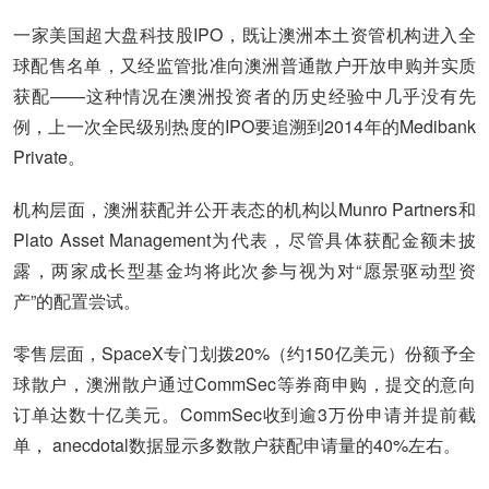
一家美国超大盘科技股IPO，既让澳洲本土资管机构进入全
球配售名单，又经监管批准向澳洲普通散户开放申购并实质
获配——这种情况在澳洲投资者的历史经验中几乎没有先
例，上一次全民级别热度的IPO要追溯到2014年的Medibank
Private。
机构层面，澳洲获配并公开表态的机构以Munro Partners和
Plato Asset Management为代表，尽管具体获配金额未披
露，两家成长型基金均将此次参与视为对“愿景驱动型资
产”的配置尝试。
零售层面，SpaceX专门划拨20%（约150亿美元）份额予全
球散户，澳洲散户通过CommSec等券商申购，提交的意向
订单达数十亿美元。CommSec收到逾3万份申请并提前截
单， anecdotal数据显示多数散户获配申请量的40%左右。