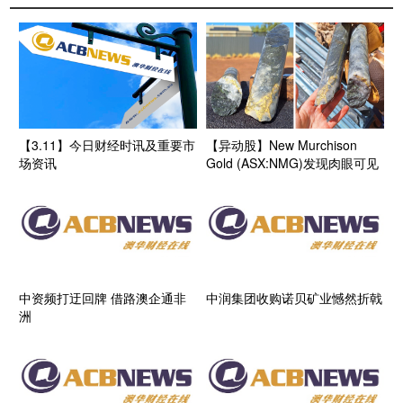
【3.11】今日财经时讯及重要市
【异动股】New Murchison
场资讯
Gold (ASX:NMG)发现肉眼可见
树枝状自然金 股价应声暴涨
中资频打迂回牌 借路澳企通非
中润集团收购诺贝矿业憾然折戟
洲