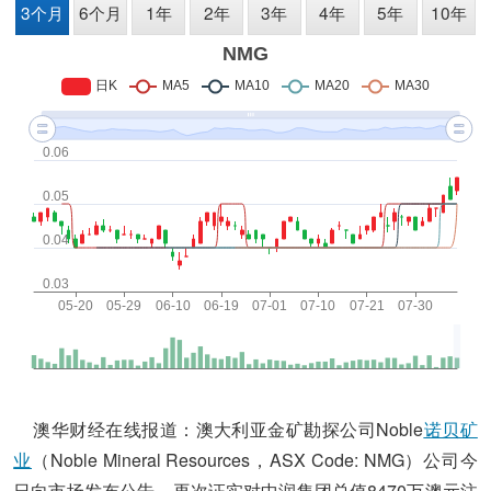
澳华财经在线报道：澳大利亚金矿勘探公司Noble
诺贝矿
业
（Noble Mineral Resources，ASX Code: NMG）公司今
日向市场发布公告，再次证实对中润集团总值8470万澳元注