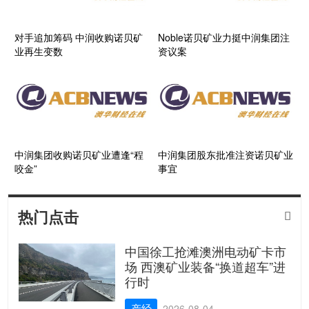
对手追加筹码 中润收购诺贝矿
Noble诺贝矿业力挺中润集团注
业再生变数
资议案
中润集团收购诺贝矿业遭逢“程
中润集团股东批准注资诺贝矿业
咬金”
事宜
热门点击

中国徐工抢滩澳洲电动矿卡市
场 西澳矿业装备“换道超车”进
行时
产经
2026-08-04