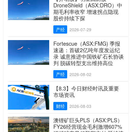
DroneShield（ASX:DRO）中
期毛利率收窄 增速拐点隐现
股价持续下探
产经
2026-07-29
Fortescue（ASX:FMG) 季报
速递：首破2亿吨年度发运纪
录 诚意推进中国铁矿石长协谈
判 脱碳转型支出维持高位
产经
2026-08-02
【8.3】今日财经时讯及重要
市场资讯
财经
2026-08-03
澳锂矿巨头PLS（ASX:PLS）
FY26经营现金毛利激增607%