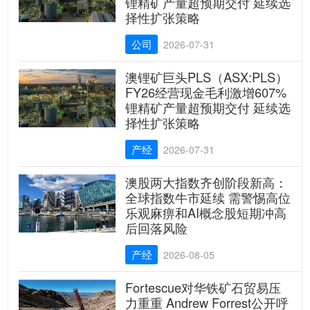
锂精矿产量超预期交付 延续选
择性扩张策略
公司
2026-07-31
澳锂矿巨头PLS（ASX:PLS）
FY26经营现金毛利激增607%
锂精矿产量超预期交付 延续选
择性扩张策略
产经
2026-07-31
澳股两大指数齐创阶段新高：
全球指数牛市延续 需警惕高位
乐观麻痹和AI概念股短期冲高
后回落风险
产经
2026-08-05
Fortescue对华铁矿石贸易压
力重重 Andrew Forrest公开呼