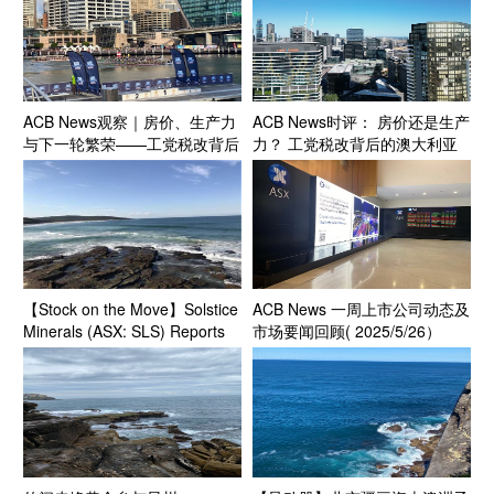
ACB News观察｜房价、生产力
ACB News时评： 房价还是生产
与下一轮繁荣——工党税改背后
力？ 工党税改背后的澳大利亚
的澳大利亚未来之争
未来之争
【Stock on the Move】Solstice
ACB News 一周上市公司动态及
Minerals (ASX: SLS) Reports
市场要闻回顾( 2025/5/26）
Strong Nanadie Copper-Gold
Drill Results; Shares Surge
157.14% Last Week