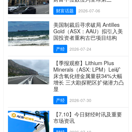
财富话题
2026-07-06
美国制裁后寻求破局 Antilles
Gold（ASX：AAU）拟引入美
国投资者重构古巴项目结构
产经
2026-07-24
【季报观察】Lithium Plus
Minerals（ASX: LPM）Lei矿
床含氧化锂金属量获34%大幅
增长 三大勘探靶区扩储潜力凸
显
产经
2026-07-30
【7.10】今日财经时讯及重要
市场资讯
财经
2026-07-10