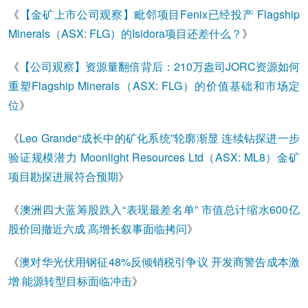
《
【金矿上市公司观察】毗邻项目Fenix已经投产 Flagship
Minerals（ASX: FLG）的Isidora项目还差什么？
》
《
【公司观察】资源量翻倍背后：210万盎司JORC资源如何
重塑Flagship Minerals（ASX: FLG）的价值基础和市场定
位
》
《
Leo Grande“成长中的矿化系统”轮廓渐显 连续钻探进一步
验证规模潜力 Moonlight Resources Ltd（ASX: ML8）金矿
项目勘探进展符合预期
》
《
澳洲四大蓝筹股跌入“表现最差名单” 市值总计缩水600亿
股价回撤近六成 高增长叙事面临拷问
》
《
澳对华光伏用钢征48%反倾销税引争议 开发商警告成本激
增 能源转型目标面临冲击
》