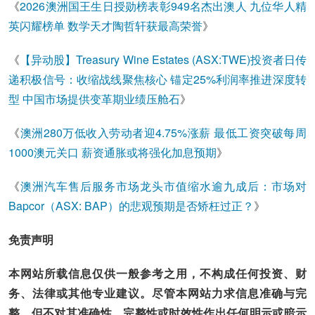
《
2026澳洲国王生日授勋榜表彰949名杰出澳人 九位华人精
英闪耀榜单 数学天才陶哲轩获最高荣誉
》
《
【异动股】Treasury Wine Estates (ASX:TWE)投资者日传
递积极信号：收缩战线聚焦核心 锚定25%利润率推进深度转
型 中国市场提供变革期业绩压舱石
》
《
澳洲280万低收入劳动者迎4.75%涨薪 最低工资突破每周
1000澳元关口 薪资通胀或将强化加息预期
》
《
澳洲汽车售后服务市场龙头市值缩水逾九成后：市场对
Bapcor（ASX: BAP）的悲观预期是否矫枉过正？
》
免责声明
本网站所载信息仅供一般参考之用，不构成任何投资、财
务、法律或其他专业建议。尽管本网站力求信息准确与完
整，但不对其准确性、完整性或时效性作出任何明示或暗示