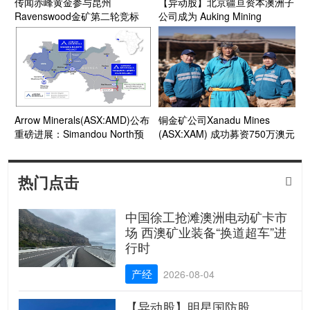
传闻赤峰黄金参与昆州
【异动股】北京疆亘资本澳洲子
Ravenswood金矿第二轮竞标
公司成为 Auking Mining
(ASX:AKN)最新基石投资人
Arrow Minerals(ASX:AMD)公布
铜金矿公司Xanadu Mines
重磅进展：Simandou North预
(ASX:XAM) 成功募资750万澳元
计可产极高质量赤铁矿粉 加速
获基石股东紫金矿业战略增持！
评估Niagara铝土矿直运潜力！
热门点击

中国徐工抢滩澳洲电动矿卡市
场 西澳矿业装备“换道超车”进
行时
产经
2026-08-04
【异动股】明星国防股