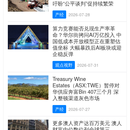
吁盼“公平谈判”促持续繁荣
产经
2026-07-28
算力竞赛能否兑现生产率革
命？华尔街拷问AI万亿投入 中
国低成本开放模型正在重塑估
值坐标 大幅暴跌后AI板块或迎
企稳反弹
观点视野
2026-07-31
Treasury Wine
Estates（ASX:TWE）暂停对
华供应奔富Bin 407三个月 深
入整顿渠道灰色市场
产经
2026-07-27
更多澳人资产达百万美元 澳人
财富中位数位列全球第三