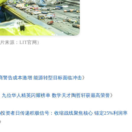
片来源：LIT官网）
发商警告成本激增 能源转型目标面临冲击
》
澳人 九位华人精英闪耀榜单 数学天才陶哲轩获最高荣誉
》
(ASX:TWE)投资者日传递积极信号：收缩战线聚焦核心 锚定25%利润率
》