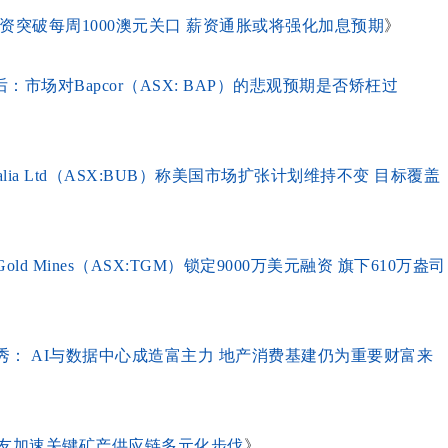
低工资突破每周1000澳元关口 薪资通胀或将强化加息预期
》
场对Bapcor（ASX: BAP）的悲观预期是否矫枉过
ralia Ltd（ASX:BUB）称美国市场扩张计划维持不变 目标覆盖
ld Mines（ASX:TGM）锁定9000万美元融资 旗下610万盎司
新秀： AI与数据中心成造富主力 地产消费基建仍为重要财富来
盟友加速关键矿产供应链多元化步伐
》