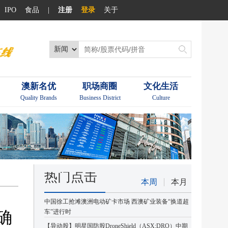
IPO
食品
|
注册
登录
关于
澳新名优
职场商圈
文化生活
Quality Brands
Business District
Culture
热门点击
本周
本月
中国徐工抢滩澳洲电动矿卡市场 西澳矿业装备“换道超
确
车”进行时
【异动股】明星国防股DroneShield（ASX:DRO）中期