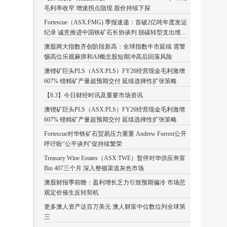
毛利率收窄 增速拐点隐现 股价持续下探
Fortescue（ASX:FMG) 季报速递：首破2亿吨年度发运
纪录 诚意推进中国铁矿石长协谈判 脱碳转型支出维持
高位
澳股两大指数齐创阶段新高：全球指数牛市延续 需警
惕高位乐观麻痹和AI概念股短期冲高后回落风险
澳锂矿巨头PLS（ASX:PLS）FY26经营现金毛利激增
607% 锂精矿产量超预期交付 延续选择性扩张策略
【8.3】今日财经时讯及重要市场资讯
澳锂矿巨头PLS（ASX:PLS）FY26经营现金毛利激增
607% 锂精矿产量超预期交付 延续选择性扩张策略
Fortescue对华铁矿石贸易压力重重 Andrew Forrest公开
呼吁盼“公平谈判”促持续繁荣
Treasury Wine Estates（ASX:TWE）暂停对华供应奔富
Bin 407三个月 深入整顿渠道灰色市场
澳股财报季前瞻：盈利增长乏力引致预期偏冷 市场悲
观定价催生反转契机
更多澳人资产达百万美元 澳人财富中位数位列全球第
三