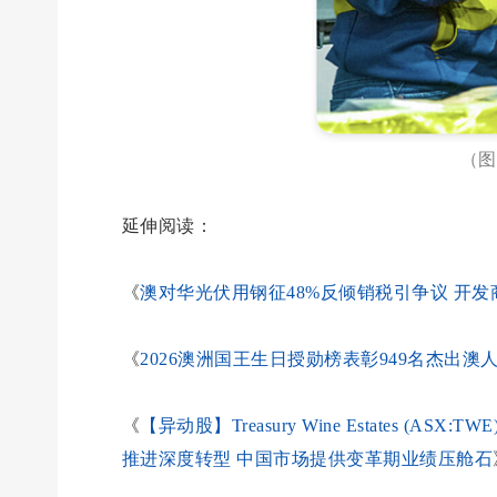
（图
延伸阅读：
《
澳对华光伏用钢征48%反倾销税引争议 开
《
2026澳洲国王生日授勋榜表彰949名杰出
《
【异动股】Treasury Wine Estates 
推进深度转型 中国市场提供变革期业绩压舱石