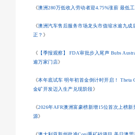
《
澳洲280万低收入劳动者迎4.75%涨薪 最
《
澳洲汽车售后服务市场龙头市值缩水逾九成后：市
正？
》
《
【季报观察】 FDA审批步入尾声 Bubs Aust
逾万家门店
》
《
本年底试车 明年初首金倒计时开启！ Theta Go
金矿开发迈入生产兑现阶段
》
《
2026年AFR澳洲富豪榜新增15位首次上榜
源
》
《
澳大利亚新州批准Copi重矿砂项目 美日澳