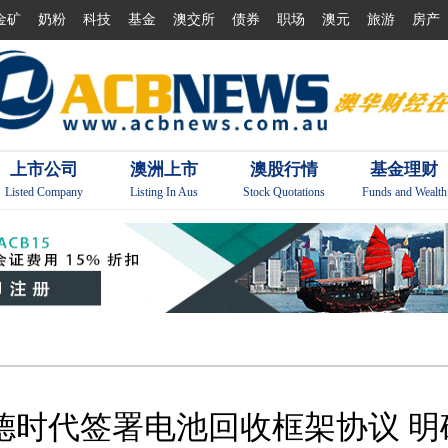
金矿
奶粉
科技
基金
澳交所
债券
职场
澳元
旅游
房产
上市公司
澳洲上市
澳股行情
基金理财
Listed Company
Listing In Aus
Stock Quotations
Funds and Wealth
）与宁德时代签署电池回收框架协议 明