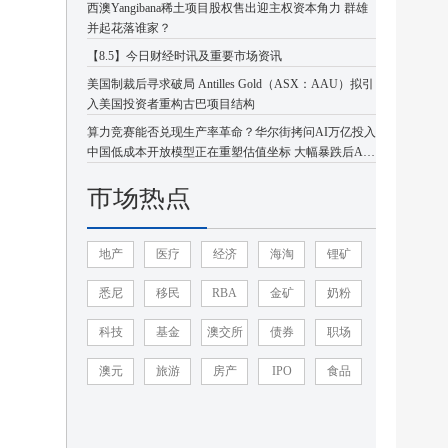
西澳Yangibana稀土项目股权售出迎主权资本角力 群雄
并起花落谁家？
【8.5】今日财经时讯及重要市场资讯
美国制裁后寻求破局 Antilles Gold（ASX：AAU）拟引
入美国投资者重构古巴项目结构
算力竞赛能否兑现生产率革命？华尔街拷问AI万亿投入
中国低成本开放模型正在重塑估值坐标 大幅暴跌后AI
板块或迎企稳反弹
市场热点
地产
医疗
经济
海淘
锂矿
悉尼
移民
RBA
金矿
奶粉
科技
基金
澳交所
债券
职场
澳元
旅游
房产
IPO
食品