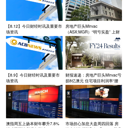
【8.12】今日财经时讯及重要市
房地产巨头Mirvac
场资讯
（ASX:MGR）“明亏实盈” 上财
年分红4.14亿 资产减记11亿 住
宅项目利润率“腰斩”
【8.9】今日财经时讯及重要市
财报速递：房地产巨头Mirvac亏
场资讯
损8亿澳元 住宅项目利润率“腰
斩”
澳指周五上扬本财年攀升7.8%
市场担心加息大盘周四回落 房