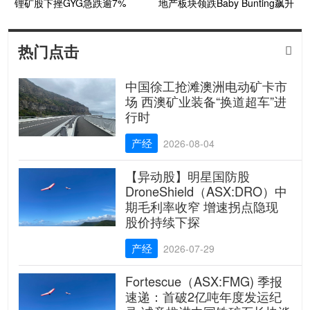
锂矿股下挫GYG急跌逾7%
地产板块领跌Baby Bunting飙升
热门点击

中国徐工抢滩澳洲电动矿卡市
场 西澳矿业装备“换道超车”进
行时
产经
2026-08-04
【异动股】明星国防股
DroneShield（ASX:DRO）中
期毛利率收窄 增速拐点隐现
股价持续下探
产经
2026-07-29
Fortescue（ASX:FMG) 季报
速递：首破2亿吨年度发运纪