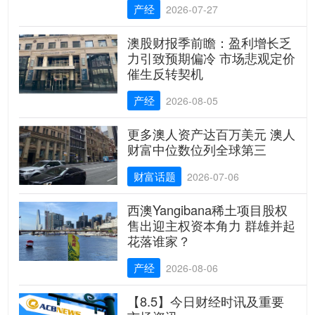
产经
2026-07-27
澳股财报季前瞻：盈利增长乏
力引致预期偏冷 市场悲观定价
催生反转契机
产经
2026-08-05
更多澳人资产达百万美元 澳人
财富中位数位列全球第三
财富话题
2026-07-06
西澳Yangibana稀土项目股权
售出迎主权资本角力 群雄并起
花落谁家？
产经
2026-08-06
【8.5】今日财经时讯及重要