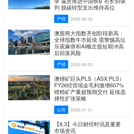
录 诚意推进中国铁矿石长协谈
判 脱碳转型支出维持高位
产经
2026-08-02
澳股两大指数齐创阶段新高：
全球指数牛市延续 需警惕高位
乐观麻痹和AI概念股短期冲高
后回落风险
产经
2026-08-05
澳锂矿巨头PLS（ASX:PLS）
FY26经营现金毛利激增607%
锂精矿产量超预期交付 延续选
择性扩张策略
公司
2026-07-31
【8.3】今日财经时讯及重要
市场资讯