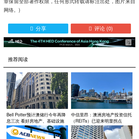
章保留全部著作权限，任何形式转载请标注出处，图片来自
网络。)
分享
评论
(0)


推荐阅读
Bell Potter预计澳储行今年再降
中信里昂：澳洲房地产投资信托
息三次 看好房地产、基础设施
（REITs）已迎来明显拐点
和消费板块