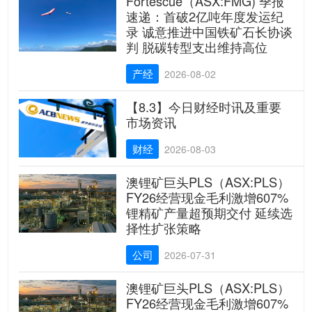
Fortescue（ASX:FMG) 季报
速递：首破2亿吨年度发运纪
录 诚意推进中国铁矿石长协谈
判 脱碳转型支出维持高位
产经
2026-08-02
【8.3】今日财经时讯及重要
市场资讯
财经
2026-08-03
澳锂矿巨头PLS（ASX:PLS）
FY26经营现金毛利激增607%
锂精矿产量超预期交付 延续选
择性扩张策略
公司
2026-07-31
澳锂矿巨头PLS（ASX:PLS）
FY26经营现金毛利激增607%