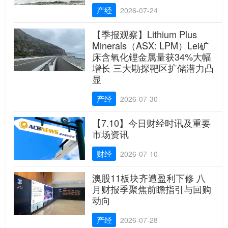
产经
2026-07-24
【季报观察】Lithium Plus
Minerals（ASX: LPM）Lei矿
床含氧化锂金属量获34%大幅
增长 三大勘探靶区扩储潜力凸
显
产经
2026-07-30
【7.10】今日财经时讯及重要
市场资讯
财经
2026-07-10
澳股11板块齐遭盈利下修 八
月财报季聚焦前瞻指引与回购
动向
产经
2026-07-28