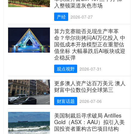
入整顿渠道灰色市场
产经
2026-07-27
算力竞赛能否兑现生产率革
命？华尔街拷问AI万亿投入 中
国低成本开放模型正在重塑估
值坐标 大幅暴跌后AI板块或迎
企稳反弹
观点视野
2026-07-31
更多澳人资产达百万美元 澳人
财富中位数位列全球第三
财富话题
2026-07-06
美国制裁后寻求破局 Antilles
Gold（ASX：AAU）拟引入美
国投资者重构古巴项目结构