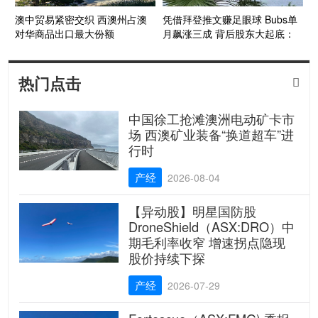
澳中贸易紧密交织 西澳州占澳
凭借拜登推文赚足眼球 Bubs单
对华商品出口最大份额
月飙涨三成 背后股东大起底：
阿里巴巴、传媒大亨、Wilson基
金、Chemist Warehouse……
热门点击

中国徐工抢滩澳洲电动矿卡市
场 西澳矿业装备“换道超车”进
行时
产经
2026-08-04
【异动股】明星国防股
DroneShield（ASX:DRO）中
期毛利率收窄 增速拐点隐现
股价持续下探
产经
2026-07-29