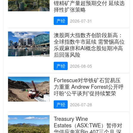
锂精矿产量超预期交付 延续选
择性扩张策略
产经
2026-07-31
澳股两大指数齐创阶段新高：
全球指数牛市延续 需警惕高位
乐观麻痹和AI概念股短期冲高
后回落风险
产经
2026-08-05
Fortescue对华铁矿石贸易压
力重重 Andrew Forrest公开呼
吁盼“公平谈判”促持续繁荣
产经
2026-07-28
Treasury Wine
Estates（ASX:TWE）暂停对
华供应奔富Bin 407三个月 深