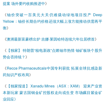
提案 场外要约收购推进中
》
《
铀价突破一百美元大关仍难撬动绿地项目投产 Deep
Yellow：铀价长期合约价格还须大幅上涨方能推动供需再平
衡
》
《
澳洲最新富豪榜出炉 吉娜·莱因哈特连续六年位居榜首
》
《
【独家】 特朗普“核电新政”点燃铀市热情 铀矿板块个股升
势会否持续？
》
《
Recce Pharmaceuticals中国专利获批 拓展全球抗感染新
药知识产权布局
》
《
【独家报道】 Xanadu Mines（ASX：XAM） 迎来产业资
本新玩家 蒙古国铜金矿控股权走向或生变 市场瞩目紫金矿
业回应》