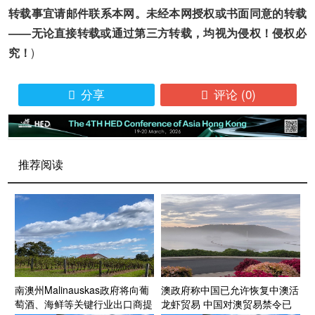
转载事宜请邮件联系本网。未经本网授权或书面同意的转载
——无论直接转载或通过第三方转载，均视为侵权！侵权必
究！
)
分享
评论
(0)


推荐阅读
南澳州Malinauskas政府将向葡
澳政府称中国已允许恢复中澳活
萄酒、海鲜等关键行业出口商提
龙虾贸易 中国对澳贸易禁令已