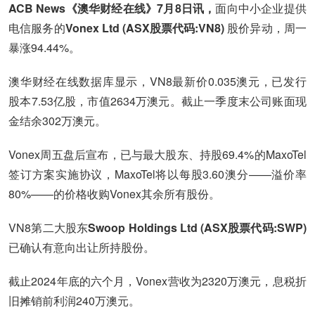
ACB News《澳华财经在线》7月8日讯，
面向中小企业提供
电信服务的
Vonex Ltd (ASX股票代码:VN8)
股价异动，周一
暴涨94.44%。
澳华财经在线数据库显示，VN8最新价0.035澳元，已发行
股本7.53亿股，市值2634万澳元。截止一季度末公司账面现
金结余302万澳元。
Vonex周五盘后宣布，已与最大股东、持股69.4%的MaxoTel
签订方案实施协议，MaxoTel将以每股3.60澳分——溢价率
80%——的价格收购Vonex其余所有股份。
VN8第二大股东
Swoop Holdings Ltd (ASX股票代码:SWP)
已确认有意向出让所持股份。
截止2024年底的六个月，Vonex营收为2320万澳元，息税折
旧摊销前利润240万澳元。