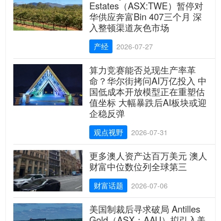
Estates（ASX:TWE）暂停对
华供应奔富Bin 407三个月 深
入整顿渠道灰色市场
产经
2026-07-27
算力竞赛能否兑现生产率革
命？华尔街拷问AI万亿投入 中
国低成本开放模型正在重塑估
值坐标 大幅暴跌后AI板块或迎
企稳反弹
观点视野
2026-07-31
更多澳人资产达百万美元 澳人
财富中位数位列全球第三
财富话题
2026-07-06
美国制裁后寻求破局 Antilles
Gold（ASX：AAU）拟引入美