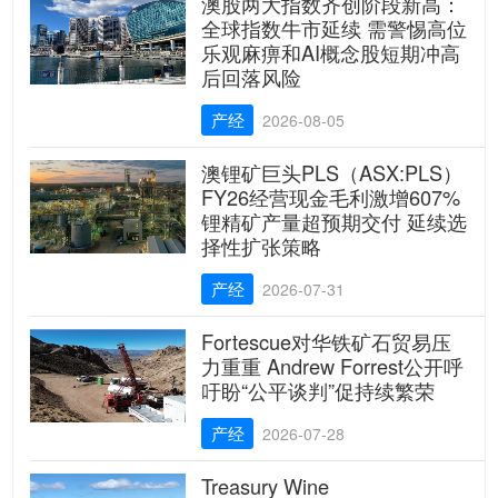
澳股两大指数齐创阶段新高：
全球指数牛市延续 需警惕高位
乐观麻痹和AI概念股短期冲高
后回落风险
产经
2026-08-05
澳锂矿巨头PLS（ASX:PLS）
FY26经营现金毛利激增607%
锂精矿产量超预期交付 延续选
择性扩张策略
产经
2026-07-31
Fortescue对华铁矿石贸易压
力重重 Andrew Forrest公开呼
吁盼“公平谈判”促持续繁荣
产经
2026-07-28
Treasury Wine