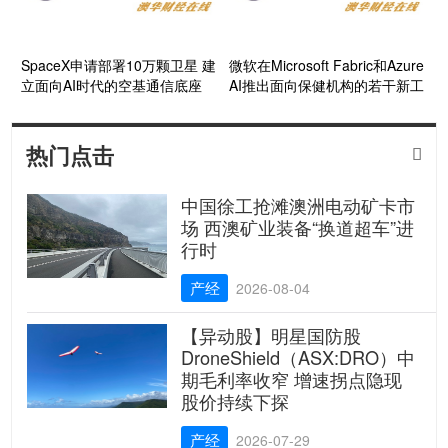
SpaceX申请部署10万颗卫星 建
微软在Microsoft Fabric和Azure
立面向AI时代的空基通信底座
AI推出面向保健机构的若干新工
具
热门点击

中国徐工抢滩澳洲电动矿卡市
场 西澳矿业装备“换道超车”进
行时
产经
2026-08-04
【异动股】明星国防股
DroneShield（ASX:DRO）中
期毛利率收窄 增速拐点隐现
股价持续下探
产经
2026-07-29