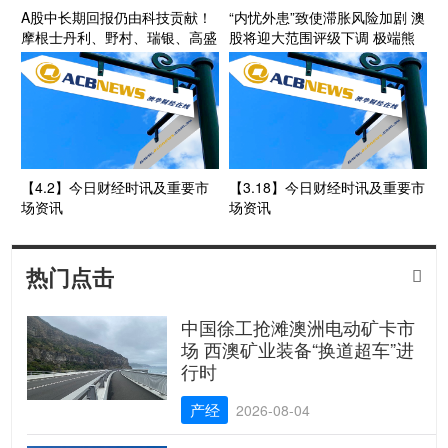
A股中长期回报仍由科技贡献！
“内忧外患”致使滞胀风险加剧 澳
摩根士丹利、野村、瑞银、高盛
股将迎大范围评级下调 极端熊
最新观点出炉
市情景ASX200或下挫多达20%
【4.2】今日财经时讯及重要市
【3.18】今日财经时讯及重要市
场资讯
场资讯
热门点击

中国徐工抢滩澳洲电动矿卡市
场 西澳矿业装备“换道超车”进
行时
产经
2026-08-04