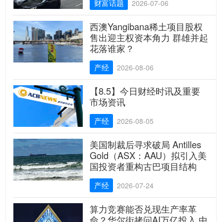
财富话题
2026-07-06
西澳Yangibana稀土项目股权
售出迎主权资本角力 群雄并起
花落谁家？
产经
2026-08-06
【8.5】今日财经时讯及重要
市场资讯
产经
2026-08-05
美国制裁后寻求破局 Antilles
Gold（ASX：AAU）拟引入美
国投资者重构古巴项目结构
产经
2026-07-24
算力竞赛能否兑现生产率革
命？华尔街拷问AI万亿投入 中