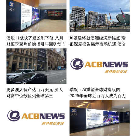
澳股11板块齐遭盈利下修 八月
AI基建铸就澳洲经济新锚点 瑞
财报季聚焦前瞻指引与回购动向
银深度报告揭示市场机遇 澳交
所11只AI潜力股浮出水面
更多澳人资产达百万美元 澳人
瑞银：AI重塑全球财富版图
财富中位数位列全球第三
2025年全球近百万人成为百万
富翁