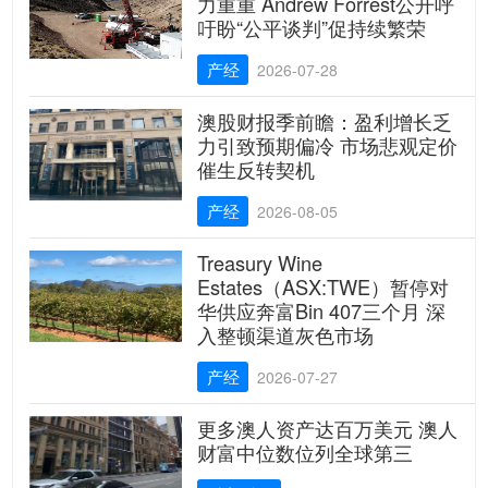
力重重 Andrew Forrest公开呼
吁盼“公平谈判”促持续繁荣
产经
2026-07-28
澳股财报季前瞻：盈利增长乏
力引致预期偏冷 市场悲观定价
催生反转契机
产经
2026-08-05
Treasury Wine
Estates（ASX:TWE）暂停对
华供应奔富Bin 407三个月 深
入整顿渠道灰色市场
产经
2026-07-27
更多澳人资产达百万美元 澳人
财富中位数位列全球第三