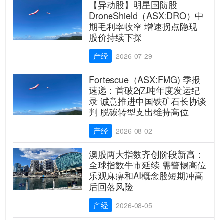
【异动股】明星国防股
DroneShield（ASX:DRO）中
期毛利率收窄 增速拐点隐现
股价持续下探
产经
2026-07-29
Fortescue（ASX:FMG) 季报
速递：首破2亿吨年度发运纪
录 诚意推进中国铁矿石长协谈
判 脱碳转型支出维持高位
产经
2026-08-02
澳股两大指数齐创阶段新高：
全球指数牛市延续 需警惕高位
乐观麻痹和AI概念股短期冲高
后回落风险
产经
2026-08-05