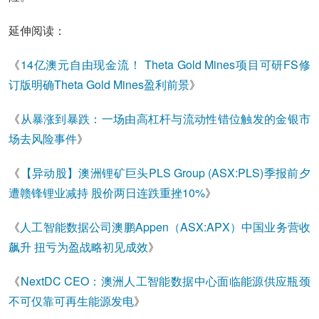
延伸阅读：
《
14亿澳元自由现金流！ Theta Gold Mines项目可研FS修
订版明确Theta Gold Mines盈利前景
》
《
从暴涨到暴跌：一场由高杠杆与流动性错位触发的金银市
场去风险事件
》
《
【异动股】澳洲锂矿巨头PLS Group (ASX:PLS)季报前夕
遭赣锋锂业减持 股价两日连跌重挫10%
》
《
人工智能数据公司澳鹏Appen（ASX:APX）中国业务营收
飙升 扭亏为盈战略初见成效
》
《
NextDC CEO：澳洲人工智能数据中心面临能源供应瓶颈
不可仅靠可再生能源发电
》