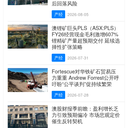
后回落风险
产经
2026-08-05
澳锂矿巨头PLS（ASX:PLS）
FY26经营现金毛利激增607%
锂精矿产量超预期交付 延续选
择性扩张策略
产经
2026-07-31
Fortescue对华铁矿石贸易压
力重重 Andrew Forrest公开呼
吁盼“公平谈判”促持续繁荣
产经
2026-07-28
澳股财报季前瞻：盈利增长乏
力引致预期偏冷 市场悲观定价
催生反转契机