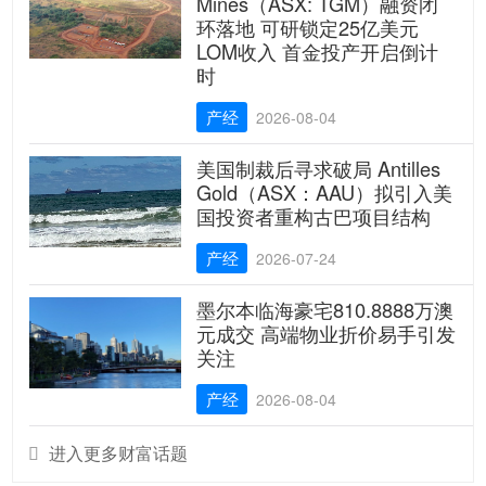
Mines（ASX: TGM）融资闭
环落地 可研锁定25亿美元
LOM收入 首金投产开启倒计
时
产经
2026-08-04
美国制裁后寻求破局 Antilles
Gold（ASX：AAU）拟引入美
国投资者重构古巴项目结构
产经
2026-07-24
墨尔本临海豪宅810.8888万澳
元成交 高端物业折价易手引发
关注
产经
2026-08-04
进入更多财富话题
