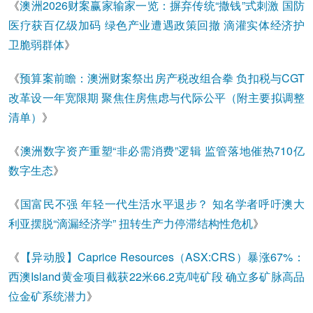
《
澳洲2026财案赢家输家一览：摒弃传统“撒钱”式刺激 国防
医疗获百亿级加码 绿色产业遭遇政策回撤 滴灌实体经济护
卫脆弱群体
》
《
预算案前瞻：澳洲财案祭出房产税改组合拳 负扣税与CGT
改革设
一年宽限期 聚焦住房焦虑与代际公平（附主要拟调整
清单）
》
《
澳洲数字资产重塑“非必需消费”逻辑 监管落地催热710亿
数字生态
》
《
国富民不强 年轻一代生活水平退步？ 知名学者呼吁澳大
利亚摆脱“滴漏经济学” 扭转生产力停滞结构性危机
》
《
【异动股】Caprice Resources（ASX:CRS）暴涨67%：
西澳Island黄金项目截获22米66.2克/吨矿段 确立多矿脉高品
位金矿系统潜力
》