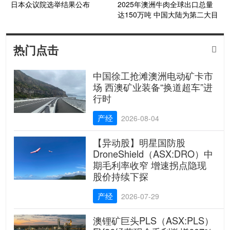
日本众议院选举结果公布
2025年澳洲牛肉全球出口总量
达150万吨 中国大陆为第二大目
的地市场
热门点击

中国徐工抢滩澳洲电动矿卡市
场 西澳矿业装备“换道超车”进
行时
产经
2026-08-04
【异动股】明星国防股
DroneShield（ASX:DRO）中
期毛利率收窄 增速拐点隐现
股价持续下探
产经
2026-07-29
澳锂矿巨头PLS（ASX:PLS）