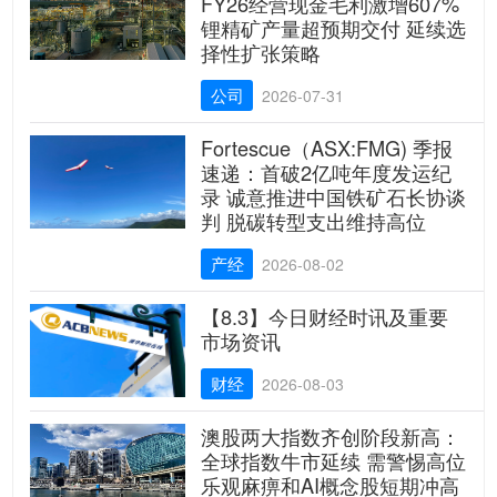
FY26经营现金毛利激增607%
锂精矿产量超预期交付 延续选
择性扩张策略
公司
2026-07-31
Fortescue（ASX:FMG) 季报
速递：首破2亿吨年度发运纪
录 诚意推进中国铁矿石长协谈
判 脱碳转型支出维持高位
产经
2026-08-02
【8.3】今日财经时讯及重要
市场资讯
财经
2026-08-03
澳股两大指数齐创阶段新高：
全球指数牛市延续 需警惕高位
乐观麻痹和AI概念股短期冲高