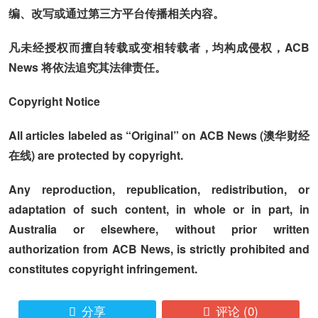
编、改写或通过第三方平台传播相关内容。
凡未经授权而擅自转载或变相转载者，均构成侵权，ACB
News 将依法追究其法律责任。
Copyright Notice
All articles labeled as “Original” on ACB News (澳华财经
在线) are protected by copyright.
Any reproduction, republication, redistribution, or
adaptation of such content, in whole or in part, in
Australia or elsewhere, without prior written
authorization from ACB News, is strictly prohibited and
constitutes copyright infringement.
分享
评论
(0)

