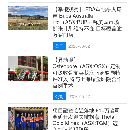
【季报观察】 FDA审批步入尾
声 Bubs Australia
Ltd（ASX:BUB）称美国市场
扩张计划维持不变 目标覆盖逾
万家门店
公司
2026-06-02
【异动股】
Osteopore（ASX:OSX）定制
可吸收骨支架获海南药监局特
许准入 将与上海瑞金医院合作
首例手术
公司
2026-05-27
项目融资临近落地 610万盎司
金矿开发迎关键拐点 Theta
Gold Mines（ASX:TGM）迈
入加速兑现阶段