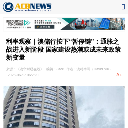
利率观察｜澳储行按下“暂停键”：通胀之
战进入新阶段 国家建设热潮或成未来政策
新变量
来源：《澳华财经在线》
编辑：Jack
作者：澳村牛哥（David Niu）
A+
2026-06-17 06:26:00