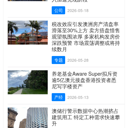
公司
2026-05-18
税改效应引发澳洲房产清盘率
滑落至30%上方 卖方捂盘惜售
观望氛围浓厚 多家机构发房价
深跌预警 市场震荡调整或将持
续数月
专题
2026-05-28
养老基金Aware Super拟斥资
逾5亿澳元接盘香港投资者悉
尼写字楼资产
产经
2026-05-13
澳储行警示数据中心热潮挤占
建筑用工 特定工种需求快速攀
升