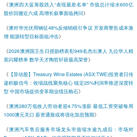
《
澳洲四大蓝筹股跌入“表现最差名单” 市值总计缩水600亿
股价回撤近六成 高增长叙事面临拷问
》
《
澳对华光伏用钢征48%反倾销税引争议 开发商警告成本激
增 能源转型目标面临冲击
》
《
2026澳洲国王生日授勋榜表彰949名杰出澳人 九位华人精
英闪耀榜单 数学天才陶哲轩获最高荣誉
》
《
【异动股】Treasury Wine Estates (ASX:TWE)投资者日传
递积极信号：收缩战线聚焦核心 锚定25%利润率推进深度转
型 中国市场提供变革期业绩压舱石
》
《
澳洲280万低收入劳动者迎4.75%涨薪 最低工资突破每周
1000澳元关口 薪资通胀或将强化加息预期
》
《
澳洲汽车售后服务市场龙头市值缩水逾九成后：市场对