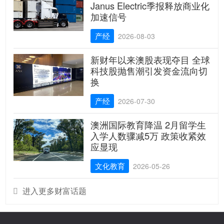
Janus Electric季报释放商业化
加速信号
产经
2026-08-03
新财年以来澳股表现夺目 全球
科技股抛售潮引发资金流向切
换
产经
2026-07-30
澳洲国际教育降温 2月留学生
入学人数骤减5万 政策收紧效
应显现
文化教育
2026-05-26
进入更多财富话题
