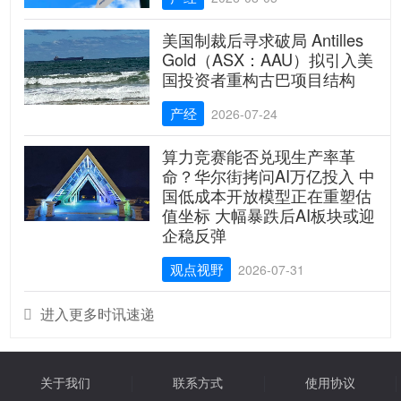
美国制裁后寻求破局 Antilles
Gold（ASX：AAU）拟引入美
国投资者重构古巴项目结构
产经
2026-07-24
算力竞赛能否兑现生产率革
命？华尔街拷问AI万亿投入 中
国低成本开放模型正在重塑估
值坐标 大幅暴跌后AI板块或迎
企稳反弹
观点视野
2026-07-31
进入更多时讯速递

关于我们
联系方式
使用协议