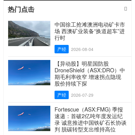
热门点击

中国徐工抢滩澳洲电动矿卡市
场 西澳矿业装备“换道超车”进
行时
产经
2026-08-04
【异动股】明星国防股
DroneShield（ASX:DRO）中
期毛利率收窄 增速拐点隐现
股价持续下探
产经
2026-07-29
Fortescue（ASX:FMG) 季报
速递：首破2亿吨年度发运纪
录 诚意推进中国铁矿石长协谈
判 脱碳转型支出维持高位