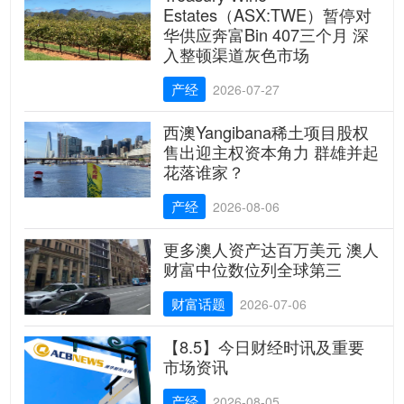
Estates（ASX:TWE）暂停对
华供应奔富Bin 407三个月 深
入整顿渠道灰色市场
产经
2026-07-27
西澳Yangibana稀土项目股权
售出迎主权资本角力 群雄并起
花落谁家？
产经
2026-08-06
更多澳人资产达百万美元 澳人
财富中位数位列全球第三
财富话题
2026-07-06
【8.5】今日财经时讯及重要
市场资讯
产经
2026-08-05