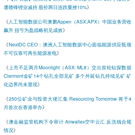
遭赣锋锂业减持 股价两日连跌重挫10%
》
《
人工智能数据公司澳鹏Appen（ASX:APX）中国业务营收
飙升 扭亏为盈战略初见成效
》
《
NextDC CEO：澳洲人工智能数据中心面临能源供应瓶颈
不可仅靠可再生能源发电
》
《
上市不足两月Moonlight（ASX: ML8）交出首轮钻探数据
Clermont金矿14个钻孔全部见矿 多个外延钻孔持续见矿 矿
化边界尚未显现
》
《
250位矿业与投资大佬汇集 Resourcing Tomorrow 将于4
月首次在香港举办
》
《
澳金融监管机构下令审计 Airwallex空中云汇 反洗钱合规
情况
》