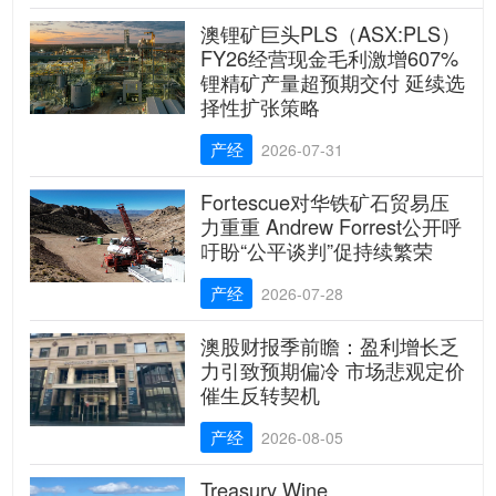
澳锂矿巨头PLS（ASX:PLS）
FY26经营现金毛利激增607%
锂精矿产量超预期交付 延续选
择性扩张策略
产经
2026-07-31
Fortescue对华铁矿石贸易压
力重重 Andrew Forrest公开呼
吁盼“公平谈判”促持续繁荣
产经
2026-07-28
澳股财报季前瞻：盈利增长乏
力引致预期偏冷 市场悲观定价
催生反转契机
产经
2026-08-05
Treasury Wine