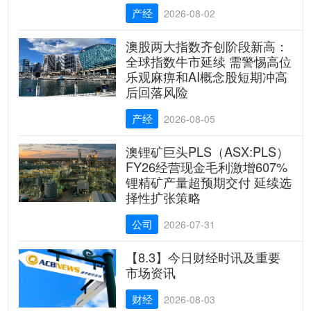
产经
2026-08-02
澳股两大指数齐创阶段新高：
全球指数牛市延续 需警惕高位
乐观麻痹和AI概念股短期冲高
后回落风险
产经
2026-08-05
澳锂矿巨头PLS（ASX:PLS）
FY26经营现金毛利激增607%
锂精矿产量超预期交付 延续选
择性扩张策略
公司
2026-07-31
【8.3】今日财经时讯及重要
市场资讯
财经
2026-08-03