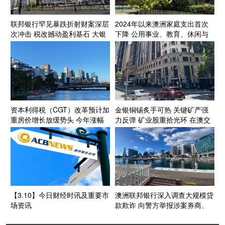
联邦银行罕见暴跌折射财案深层
2024年以来澳洲家庭支出首次
次冲击 税改撼动盈利基石 大银
下降 公用事业、教育、休闲与
行股市场主导地位或将松动
交通支出缩减明显
资本利得税（CGT）改革预计加
金银铜锡炙手可热 关键矿产强
重房价增长放缓势头 今年涨幅
力反弹 矿业股重拾光环 在澳交
或放缓至5%
所主要股指中占比攀升（上篇）
【3.10】今日财经时讯及重要市
澳洲联邦银行深入调查大规模贷
场资讯
款欺诈 向警方举报涉案券商、
会计师事务所