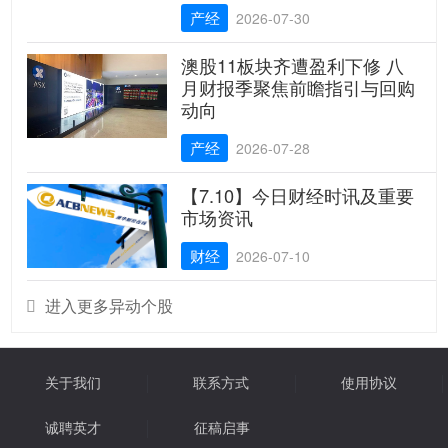
产经
2026-07-30
澳股11板块齐遭盈利下修 八
月财报季聚焦前瞻指引与回购
动向
产经
2026-07-28
【7.10】今日财经时讯及重要
市场资讯
财经
2026-07-10
进入更多异动个股

关于我们
联系方式
使用协议
诚聘英才
征稿启事