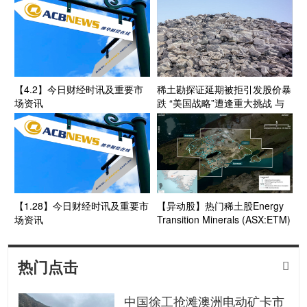
Project Vault计划指定采购商
Traxys就Penouta锡钽铌矿山签
署包销MoU
【4.2】今日财经时讯及重要市
稀土勘探证延期被拒引发股价暴
场资讯
跌 “美国战略”遭逢重大挑战 与
盛和资源割袍断义之后Energy
Transition Minerals (ASX:ETM)
又将走向何方？
【1.28】今日财经时讯及重要市
【异动股】热门稀土股Energy
场资讯
Transition Minerals (ASX:ETM)
披露对格陵兰和丹麦政府平行诉
讼最新进展 股价回落逾10%
热门点击

中国徐工抢滩澳洲电动矿卡市