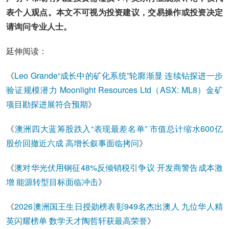
表个人观点。本文不可视为投资建议，交易操作或投资决定
请询问专业人士。
延伸阅读：
《
Leo Grande“成长中的矿化系统”轮廓渐显 连续钻探进一步
验证规模潜力 Moonlight Resources Ltd（ASX: ML8）金矿
项目勘探进展符合预期
》
《
澳洲四大蓝筹股跌入“表现最差名单” 市值总计缩水600亿
股价回撤近六成 高增长叙事面临拷问
》
《
澳对华光伏用钢征48%反倾销税引争议 开发商警告成本激
增 能源转型目标面临冲击
》
《
2026澳洲国王生日授勋榜表彰949名杰出澳人 九位华人精
英闪耀榜单 数学天才陶哲轩获最高荣誉
》