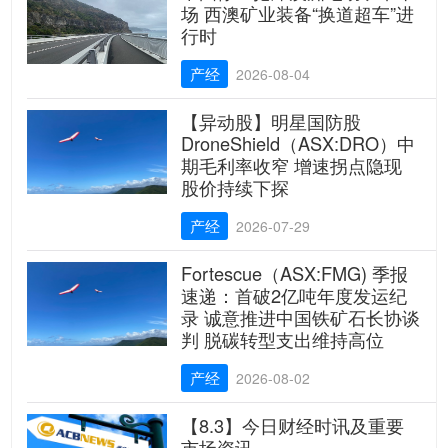
场 西澳矿业装备“换道超车”进
行时
产经
2026-08-04
【异动股】明星国防股
DroneShield（ASX:DRO）中
期毛利率收窄 增速拐点隐现
股价持续下探
产经
2026-07-29
Fortescue（ASX:FMG) 季报
速递：首破2亿吨年度发运纪
录 诚意推进中国铁矿石长协谈
判 脱碳转型支出维持高位
产经
2026-08-02
【8.3】今日财经时讯及重要
市场资讯