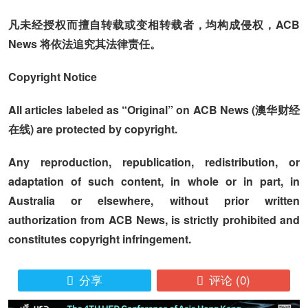
凡未经授权而擅自转载或变相转载者，均构成侵权，ACB
News 将依法追究其法律责任。
Copyright Notice
All articles labeled as “Original” on ACB News (澳华财经
在线) are protected by copyright.
Any reproduction, republication, redistribution, or
adaptation of such content, in whole or in part, in
Australia or elsewhere, without prior written
authorization from ACB News, is strictly prohibited and
constitutes copyright infringement.
分享
评论
(0)

