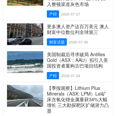
入整顿渠道灰色市场
产经
2026-07-27
更多澳人资产达百万美元 澳人
财富中位数位列全球第三
财富话题
2026-07-06
美国制裁后寻求破局 Antilles
Gold（ASX：AAU）拟引入美
国投资者重构古巴项目结构
产经
2026-07-24
【季报观察】Lithium Plus
Minerals（ASX: LPM）Lei矿
床含氧化锂金属量获34%大幅
增长 三大勘探靶区扩储潜力凸
显