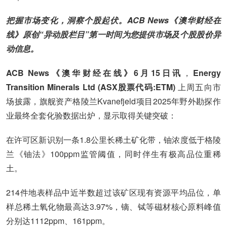
把握市场变化，洞察个股起伏。ACB News《澳华财经在
线》原创“异动股栏目”第一时间为您提供市场及个股股价异
动信息。
ACB News《澳华财经在线》6月15日讯
，
Energy
Transition Minerals Ltd (ASX股票代码:ETM)
上周五向市
场披露，旗舰资产格陵兰Kvanefjeld项目2025年野外勘探作
业最终全套化验数据出炉，显示取得关键突破：
在许可区新识别一条1.8公里长稀土矿化带，铀浓度低于格陵
兰《铀法》100ppm监管阈值，同时伴生有极高品位重稀
土。
214件地表样品中近半数超过该矿区现有资源平均品位，单
样总稀土氧化物最高达3.97%，镝、铽等磁材核心原料峰值
分别达1112ppm、161ppm。