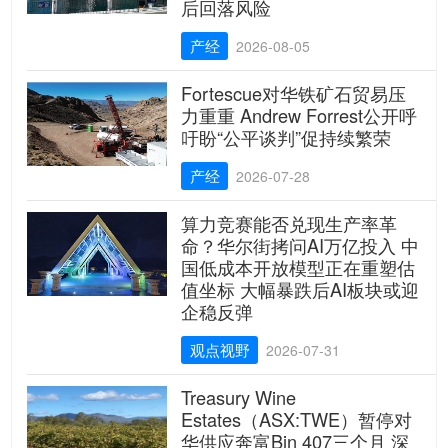
后回落风险
产经
2026-08-05
Fortescue对华铁矿石贸易压
力重重 Andrew Forrest公开呼
吁盼“公平谈判”促持续繁荣
产经
2026-07-28
算力竞赛能否兑现生产率革
命？华尔街拷问AI万亿投入 中
国低成本开放模型正在重塑估
值坐标 大幅暴跌后AI板块或迎
企稳反弹
观点视野
2026-07-31
Treasury Wine
Estates（ASX:TWE）暂停对
华供应奔富Bin 407三个月 深