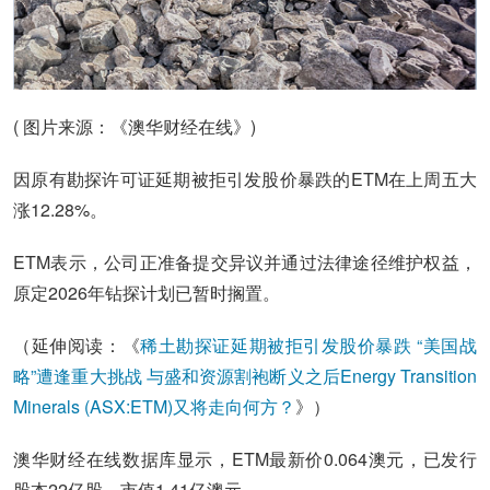
( 图片来源：《澳华财经在线》)
因原有勘探许可证延期被拒引发股价暴跌的ETM在上周五大
涨12.28%。
ETM表示，公司正准备提交异议并通过法律途径维护权益，
原定2026年钻探计划已暂时搁置。
（延伸阅读：《
稀土勘探证延期被拒引发股价暴跌 “美国战
略”遭逢重大挑战 与盛和资源割袍断义之后Energy Transition
Minerals (ASX:ETM)又将走向何方？
》）
澳华财经在线数据库显示，ETM最新价0.064澳元，已发行
股本22亿股，市值1.41亿澳元。