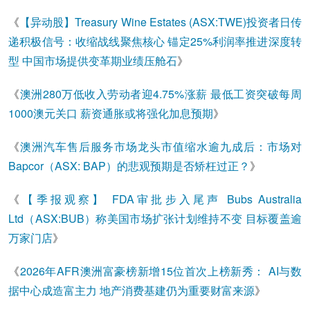
《
【异动股】Treasury Wine Estates (ASX:TWE)投资者日传
递积极信号：收缩战线聚焦核心 锚定25%利润率推进深度转
型 中国市场提供变革期业绩压舱石
》
《
澳洲280万低收入劳动者迎4.75%涨薪 最低工资突破每周
1000澳元关口 薪资通胀或将强化加息预期
》
《
澳洲汽车售后服务市场龙头市值缩水逾九成后：市场对
Bapcor（ASX: BAP）的悲观预期是否矫枉过正？
》
《
【季报观察】 FDA审批步入尾声 Bubs Australia
Ltd（ASX:BUB）称美国市场扩张计划维持不变 目标覆盖逾
万家门店
》
《
2026年AFR澳洲富豪榜新增15位首次上榜新秀： AI与数
据中心成造富主力 地产消费基建仍为重要财富来源
》